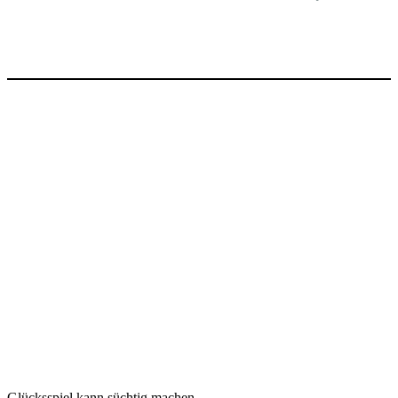
Glücksspiel kann süchtig machen.