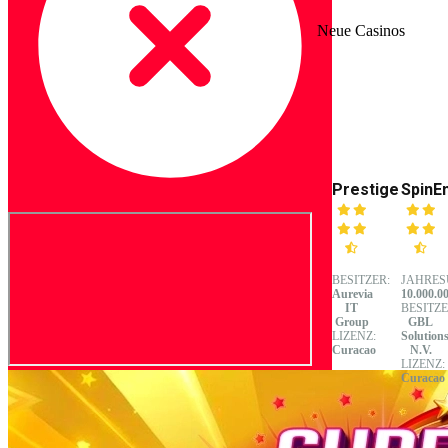
Neue Casinos
Prestige
SpinE
BESITZER:
JAHRES
Aurevia
10.000.0
IT
BESITZE
Group
GBL
LIZENZ:
Solution
Curacao
N.V.
LIZENZ:
Curacao