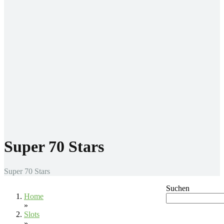
CHF
CAD
BRL
Entwickler
Pragmatic Play
Play’n GO
NetEnt
Nolimit City
Hacksaw
Amatic
BGaming
BigTimeGaming
Gamomat
Slots
Super 70 Stars
Super 70 Stars
Suchen
Home
»
Slots
»