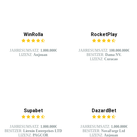
WinRolla
RocketPlay
JAHRESUMSATZ:
1.000.000€
JAHRESUMSATZ:
100.000.000€
LIZENZ:
Anjouan
BESITZER:
Dama NV.
LIZENZ:
Curacao
Supabet
DazardBet
JAHRESUMSATZ:
1.000.000€
JAHRESUMSATZ:
1.000.000€
BESITZER:
Liernin Enterprises LTD
BESITZER:
NovaForge Ltd
LIZENZ:
PAGCOR
LIZENZ:
Anjouan