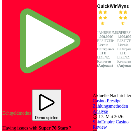
QuickWin
Wyns
JAHRESUMSATZ:
JAHRES
1.000.000€
1.000.00
BESITZER:
BESITZE
Liernin
Liernin
Enterprises
Enterpri
LTD
LTD
LIZENZ:
LIZENZ:
Komoren
Komore
(Anjouan)
(Anjoua
Aktuelle Nachrichte
Casino Prestige
Zahlungsmethoden
Analyse
Echtgeldmodus
17. Mai 2026
Demo spielen
SpinEmpire Casino
Review
Having issues with
Super 70 Stars
?