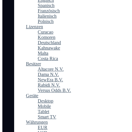
Englisch
Spanisch
Französisch
Italienisch
Polnisch
Lizenzen
Curacao
Komoren
Deutschland
Kahnawake
Malta
Costa Rica
Besitzer
Altacore N.V.
Dama N.V.
NewEra B.V.
Rabidi N.V.
Versus Odds B.V.
Geräte
Desktop
Mobile
Tablet
Smart TV
Währungen
EUR