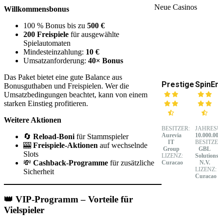
Neue Casinos
Willkommensbonus
100 % Bonus bis zu
500 €
200 Freispiele
für ausgewählte
Spielautomaten
Mindesteinzahlung:
10 €
Umsatzanforderung:
40× Bonus
Das Paket bietet eine gute Balance aus
Prestige
SpinE
Bonusguthaben und Freispielen. Wer die
Umsatzbedingungen beachtet, kann von einem
starken Einstieg profitieren.
Weitere Aktionen
BESITZER:
JAHRES
Aurevia
10.000.0
🔄
Reload-Boni
für Stammspieler
IT
BESITZE
🎰
Freispiele-Aktionen
auf wechselnde
Group
GBL
Slots
LIZENZ:
Solution
💸
Cashback-Programme
für zusätzliche
Curacao
N.V.
LIZENZ:
Sicherheit
Curacao
👑
VIP-Programm – Vorteile für
Vielspieler