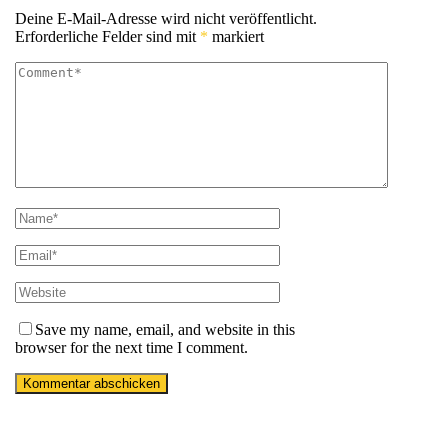
Deine E-Mail-Adresse wird nicht veröffentlicht.
Erforderliche Felder sind mit
*
markiert
Save my name, email, and website in this
browser for the next time I comment.