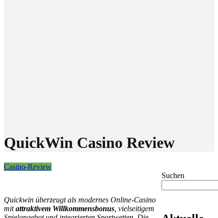
CHF
CAD
BRL
Entwickler
Pragmatic Play
Play’n GO
NetEnt
Nolimit City
Hacksaw
Amatic
BGaming
BigTimeGaming
Gamomat
Slots
QuickWin Casino Review
Casino-Review
Suchen
Quickwin überzeugt als modernes Online-Casino
mit
attraktivem Willkommensbonus
, vielseitigem
Spielangebot und integrierten Sportwetten. Die