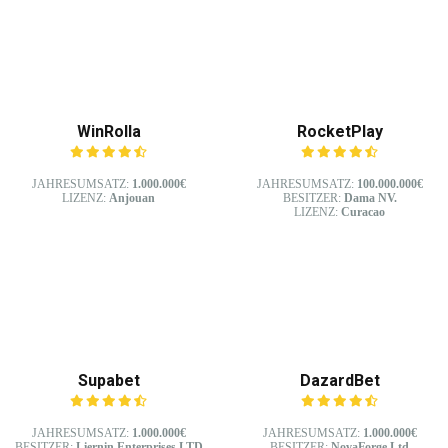
WinRolla
RocketPlay
JAHRESUMSATZ:
1.000.000€
JAHRESUMSATZ:
100.000.000€
LIZENZ:
Anjouan
BESITZER:
Dama NV.
LIZENZ:
Curacao
Supabet
DazardBet
JAHRESUMSATZ:
1.000.000€
JAHRESUMSATZ:
1.000.000€
BESITZER:
Liernin Enterprises LTD
BESITZER:
NovaForge Ltd