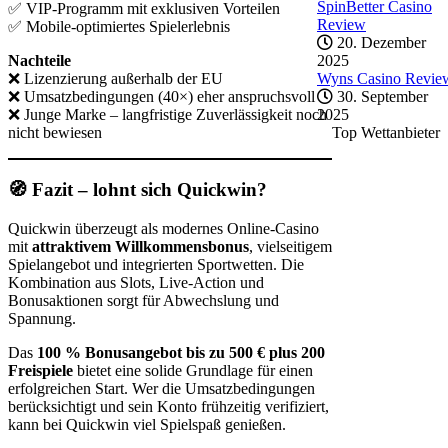
SpinBetter Casino
✅ VIP-Programm mit exklusiven Vorteilen
Review
✅ Mobile-optimiertes Spielerlebnis
20. Dezember
2025
Nachteile
Wyns Casino Revie
❌ Lizenzierung außerhalb der EU
30. September
❌ Umsatzbedingungen (40×) eher anspruchsvoll
2025
❌ Junge Marke – langfristige Zuverlässigkeit noch
Top Wettanbieter
nicht bewiesen
🧭
Fazit – lohnt sich Quickwin?
Quickwin überzeugt als modernes Online-Casino
mit
attraktivem Willkommensbonus
, vielseitigem
Spielangebot und integrierten Sportwetten. Die
Kombination aus Slots, Live-Action und
Bonusaktionen sorgt für Abwechslung und
Spannung.
Das
100 % Bonusangebot bis zu 500 € plus 200
Freispiele
bietet eine solide Grundlage für einen
erfolgreichen Start. Wer die Umsatzbedingungen
berücksichtigt und sein Konto frühzeitig verifiziert,
kann bei Quickwin viel Spielspaß genießen.