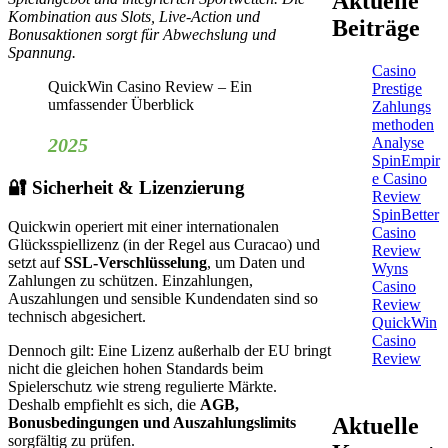
Aktuelle
Kombination aus Slots, Live-Action und
Beiträge
Bonusaktionen sorgt für Abwechslung und
Spannung.
Casino
QuickWin Casino Review – Ein
Prestige
umfassender Überblick
Zahlungs
methoden
Analyse
2025
SpinEmpir
e Casino
🔐
Sicherheit & Lizenzierung
Review
SpinBetter
Quickwin operiert mit einer internationalen
Casino
Glücksspiellizenz (in der Regel aus Curacao) und
Review
setzt auf
SSL-Verschlüsselung
, um Daten und
Wyns
Zahlungen zu schützen. Einzahlungen,
Casino
Auszahlungen und sensible Kundendaten sind so
Review
technisch abgesichert.
QuickWin
Casino
Dennoch gilt: Eine Lizenz außerhalb der EU bringt
Review
nicht die gleichen hohen Standards beim
Spielerschutz wie streng regulierte Märkte.
Deshalb empfiehlt es sich, die
AGB,
Aktuelle
Bonusbedingungen und Auszahlungslimits
sorgfältig zu prüfen.