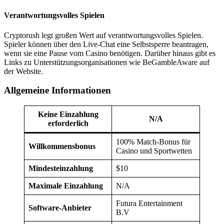
Verantwortungsvolles Spielen
Cryptorush legt großen Wert auf verantwortungsvolles Spielen.
Spieler können über den Live-Chat eine Selbstsperre beantragen,
wenn sie eine Pause vom Casino benötigen. Darüber hinaus gibt es
Links zu Unterstützungsorganisationen wie BeGambleAware auf
der Website.
Allgemeine Informationen
Keine Einzahlung
N/A
erforderlich
100% Match-Bonus für
Willkommensbonus
Casino und Sportwetten
Mindesteinzahlung
$10
Maximale Einzahlung
N/A
Futura Entertainment
Software-Anbieter
B.V