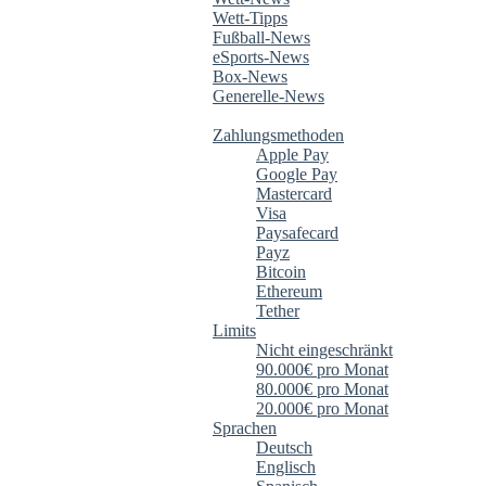
Wett-Tipps
Fußball-News
eSports-News
Box-News
Generelle-News
Häufig gesucht
Zahlungsmethoden
Apple Pay
Google Pay
Mastercard
Visa
Paysafecard
Payz
Bitcoin
Ethereum
Tether
Limits
Nicht eingeschränkt
90.000€ pro Monat
80.000€ pro Monat
20.000€ pro Monat
Sprachen
Deutsch
Englisch