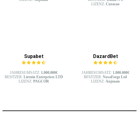
LIZENZ:
Curacao
Supabet
DazardBet
JAHRESUMSATZ:
1.000.000€
JAHRESUMSATZ:
1.000.000€
BESITZER:
Liernin Enterprises LTD
BESITZER:
NovaForge Ltd
LIZENZ:
PAGCOR
LIZENZ:
Anjouan