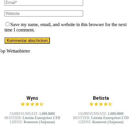
Save my name, email, and website in this browser for the next
time I comment.
op Wettanbieter
Wyns
Betista
JAHRESUMSATZ:
1.000.000€
JAHRESUMSATZ:
1.000.000€
BESITZER:
Liernin Enterprises LTD
BESITZER:
Liernin Enterprises LTD
LIZENZ:
Komoren (Anjouan)
LIZENZ:
Komoren (Anjouan)