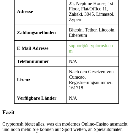
25, Neptune House, 1st
Floor, Flat/Office 11,
Adresse
Zakaki, 3045, Limassol,
Zypern
Bitcoin, Tether, Litecoin,
Zahlungsmethoden
Ethereum
support@cryptorush.co
E-Mail-Adresse
m
Telefonnummer
N/A
Nach den Gesetzen von
Curacao,
Lizenz
Registrierungsnummer:
161718
Verfügbare Länder
N/A
Fazit
Cryptorush bietet alles, was ein modernes Online-Casino ausmacht,
und noch mehr. Sie können auf Sport wetten, an Spielautomaten