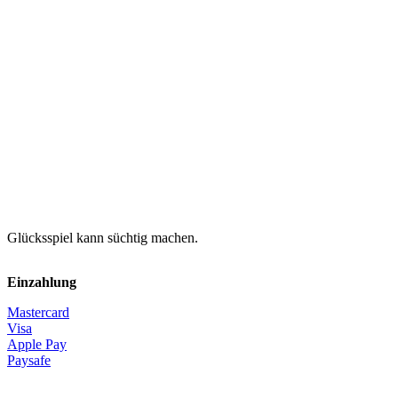
Glücksspiel kann süchtig machen.
Einzahlung
Mastercard
Visa
Apple Pay
Paysafe