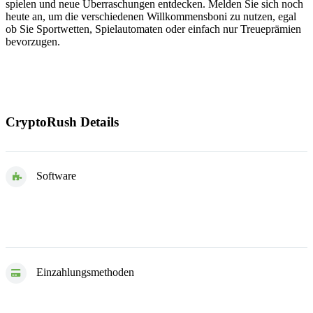
spielen und neue Überraschungen entdecken. Melden Sie sich noch
heute an, um die verschiedenen Willkommensboni zu nutzen, egal
ob Sie Sportwetten, Spielautomaten oder einfach nur Treueprämien
bevorzugen.
CryptoRush Details
Software
Einzahlungsmethoden