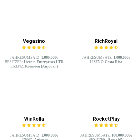
Vegasino
RichRoyal
JAHRESUMSATZ:
1.000.000€
JAHRESUMSATZ:
1.000.000€
BESITZER:
Liernin Enterprises LTD
LIZENZ:
Costa Rica
LIZENZ:
Komoren (Anjouan)
WinRolla
RocketPlay
JAHRESUMSATZ:
1.000.000€
JAHRESUMSATZ:
100.000.000€
LIZENZ:
Anjouan
BESITZER:
Dama NV.