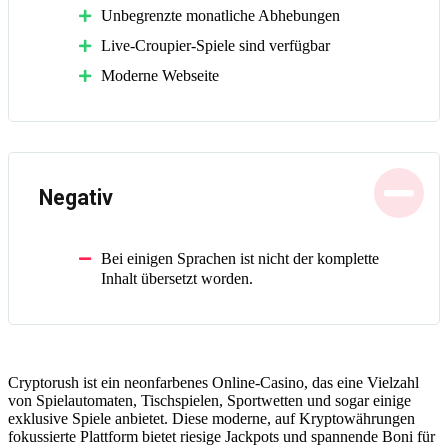
Unbegrenzte monatliche Abhebungen
Live-Croupier-Spiele sind verfügbar
Moderne Webseite
Negativ
Bei einigen Sprachen ist nicht der komplette
Inhalt übersetzt worden.
Cryptorush ist ein neonfarbenes Online-Casino, das eine Vielzahl
von Spielautomaten, Tischspielen, Sportwetten und sogar einige
exklusive Spiele anbietet. Diese moderne, auf Kryptowährungen
fokussierte Plattform bietet riesige Jackpots und spannende Boni für