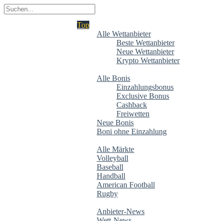
Home
Wettanbieter
Alle Wettanbieter
Beste Wettanbieter
Neue Wettanbieter
Krypto Wettanbieter
Bonis
Alle Bonis
Einzahlungsbonus
Exclusive Bonus
Cashback
Freiwetten
Neue Bonis
Boni ohne Einzahlung
Märkte
Alle Märkte
Volleyball
Baseball
Handball
American Football
Rugby
News
Anbieter-News
Wett-News