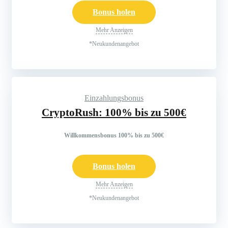
Bonus holen
Mehr Anzeigen
*Neukundenangebot
Einzahlungsbonus
CryptoRush: 100% bis zu 500€
Willkommensbonus 100% bis zu 500€
Bonus holen
Mehr Anzeigen
*Neukundenangebot