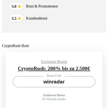
Boni & Promotionen
5.0
Kundendienst
3.5
CryptoRush Boni
Exclusive Bonus
CryptoRush: 200% bis zu 2.500€
Bonus Code
winradar
Exklusiver Bonus
für Winradar-Spieler