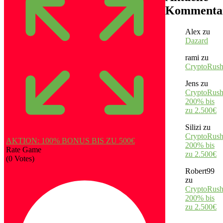
Kommenta
Alex
zu
Dazard
rami
zu
CryptoRus
Jens
zu
CryptoRush
200% bis
zu 2.500€
Silizi
zu
CryptoRush
AKTION: 100% BONUS BIS ZU 500€
200% bis
Rate Game
zu 2.500€
(
0
Votes)
Robert99
zu
CryptoRush
200% bis
zu 2.500€