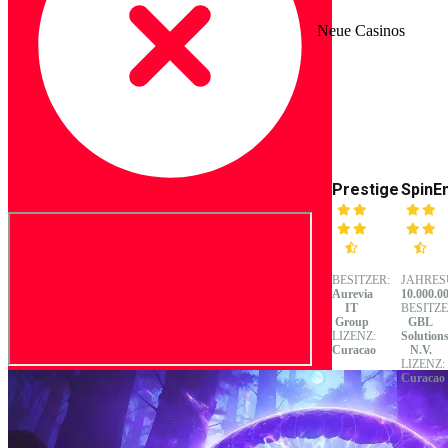
Neue Casinos
Prestige
SpinE
BESITZER:
JAHRES
Aurevia
10.000.0
IT
BESITZE
Group
GBL
LIZENZ:
Solution
Curacao
N.V.
LIZENZ:
Curacao