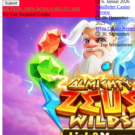
6. Januar 2026
Submit
SpinBetter Casino
AKTION: 100% BONUS BIS ZU 500€
Review
Try Our Featured Games
20. Dezember
2025
Wyns Casino Revie
30. September
2025
Top Wettanbieter