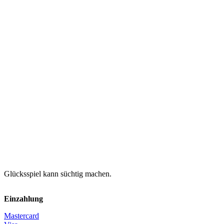
Glücksspiel kann süchtig machen.
Einzahlung
Mastercard