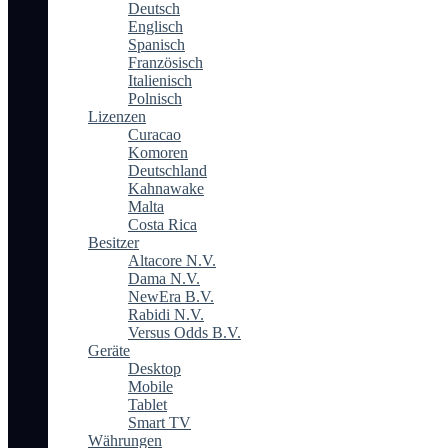
Deutsch
Englisch
Spanisch
Französisch
Italienisch
Polnisch
Lizenzen
Curacao
Komoren
Deutschland
Kahnawake
Malta
Costa Rica
Besitzer
Altacore N.V.
Dama N.V.
NewEra B.V.
Rabidi N.V.
Versus Odds B.V.
Geräte
Desktop
Mobile
Tablet
Smart TV
Währungen