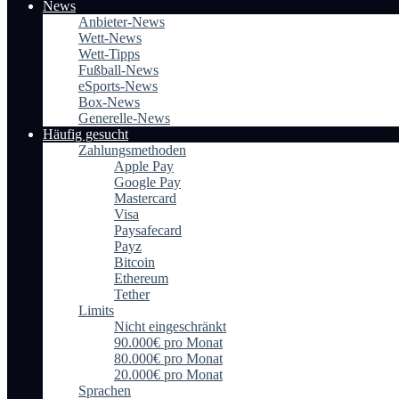
News
Anbieter-News
Wett-News
Wett-Tipps
Fußball-News
eSports-News
Box-News
Generelle-News
Häufig gesucht
Zahlungsmethoden
Apple Pay
Google Pay
Mastercard
Visa
Paysafecard
Payz
Bitcoin
Ethereum
Tether
Limits
Nicht eingeschränkt
90.000€ pro Monat
80.000€ pro Monat
20.000€ pro Monat
Sprachen