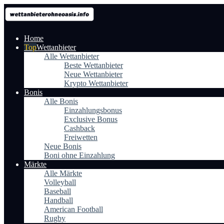
Home
Wettanbieter
Alle Wettanbieter
Beste Wettanbieter
Neue Wettanbieter
Krypto Wettanbieter
Bonis
Alle Bonis
Einzahlungsbonus
Exclusive Bonus
Cashback
Freiwetten
Neue Bonis
Boni ohne Einzahlung
Märkte
Alle Märkte
Volleyball
Baseball
Handball
American Football
Rugby