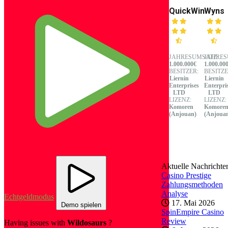
QuickWin
Wyns
JAHRESUMSATZ:
JAHRES
1.000.000€
1.000.00
BESITZER:
BESITZE
Liernin
Liernin
Enterprises
Enterpri
LTD
LTD
LIZENZ:
LIZENZ:
Komoren
Komore
(Anjouan)
(Anjoua
Aktuelle Nachrichte
Casino Prestige
Zahlungsmethoden
Analyse
Echtgeldmodus
17. Mai 2026
Demo spielen
SpinEmpire Casino
Review
Having issues with
Wildosaurs
?