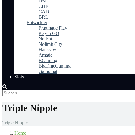
USD
CHF
CAD
BRL
Entwickler
Pragmatic Play
Play’n GO
NetEnt
Nolimit City
Hacksaw
Amatic
BGaming
BigTimeGaming
Gamomat
Slots
Triple Nipple
Triple Nipple
Home