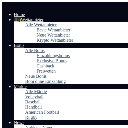
Home
Wettanbieter
Alle Wettanbieter
Beste Wettanbieter
Neue Wettanbieter
Krypto Wettanbieter
Bonis
Alle Bonis
Einzahlungsbonus
Exclusive Bonus
Cashback
Freiwetten
Neue Bonis
Boni ohne Einzahlung
Märkte
Alle Märkte
Volleyball
Baseball
Handball
American Football
Rugby
News
Anbieter-News