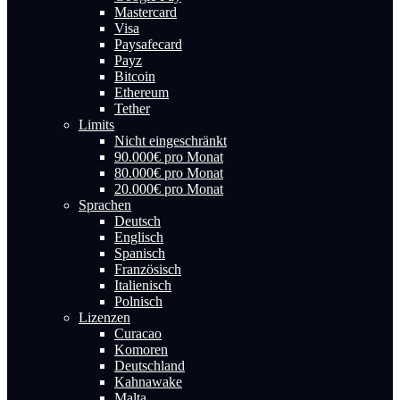
Mastercard
Visa
Paysafecard
Payz
Bitcoin
Ethereum
Tether
Limits
Nicht eingeschränkt
90.000€ pro Monat
80.000€ pro Monat
20.000€ pro Monat
Sprachen
Deutsch
Englisch
Spanisch
Französisch
Italienisch
Polnisch
Lizenzen
Curacao
Komoren
Deutschland
Kahnawake
Malta