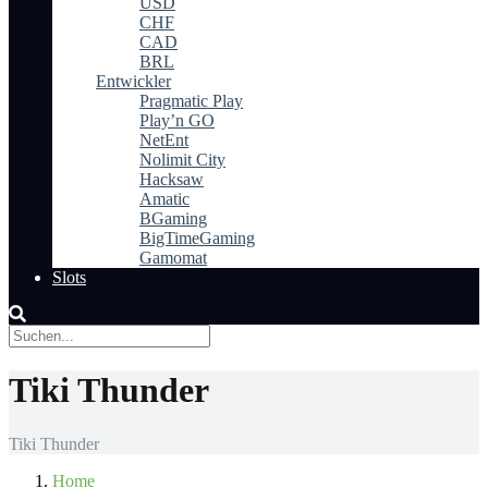
USD
CHF
CAD
BRL
Entwickler
Pragmatic Play
Play’n GO
NetEnt
Nolimit City
Hacksaw
Amatic
BGaming
BigTimeGaming
Gamomat
Slots
Tiki Thunder
Tiki Thunder
Home