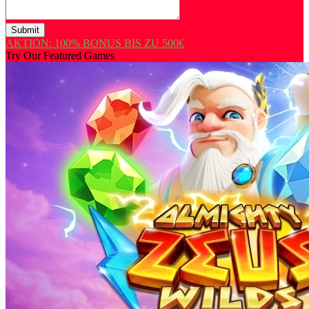
Submit
AKTION: 100% BONUS BIS ZU 500€
Try Our Featured Games