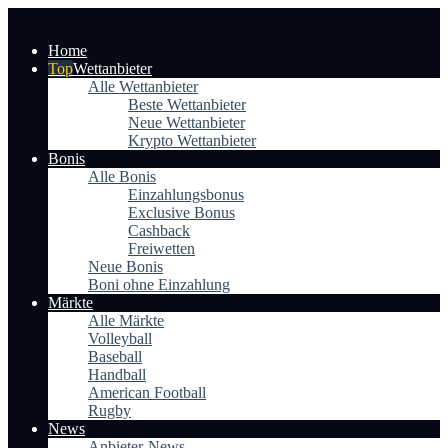
Home
Wettanbieter
Alle Wettanbieter
Beste Wettanbieter
Neue Wettanbieter
Krypto Wettanbieter
Bonis
Alle Bonis
Einzahlungsbonus
Exclusive Bonus
Cashback
Freiwetten
Neue Bonis
Boni ohne Einzahlung
Märkte
Alle Märkte
Volleyball
Baseball
Handball
American Football
Rugby
News
Anbieter-News