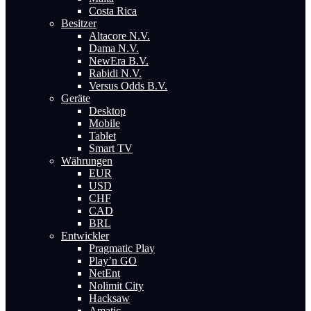
Costa Rica
Besitzer
Altacore N.V.
Dama N.V.
NewEra B.V.
Rabidi N.V.
Versus Odds B.V.
Geräte
Desktop
Mobile
Tablet
Smart TV
Währungen
EUR
USD
CHF
CAD
BRL
Entwickler
Pragmatic Play
Play’n GO
NetEnt
Nolimit City
Hacksaw
Amatic