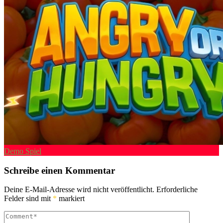
Demo Spiel
Schreibe einen Kommentar
Deine E-Mail-Adresse wird nicht veröffentlicht.
Erforderliche
Felder sind mit
*
markiert