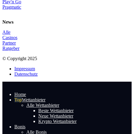
Play'n Go
Pragmatic
News
Alle
Casinos
Partner
Ratgeber
© Copyright 2025
Impressum
Datenschutz
Home
Wettanbieter
Alle Wettanbieter
Beste Wettanbieter
Neue Wettanbieter
Krypto Wettanbieter
Bonis
Alle Bonis