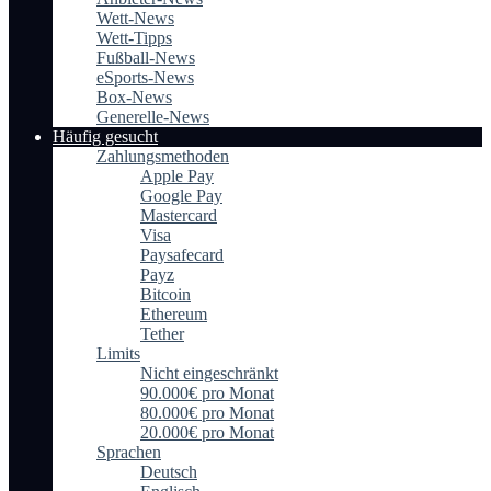
Wett-News
Wett-Tipps
Fußball-News
eSports-News
Box-News
Generelle-News
Häufig gesucht
Zahlungsmethoden
Apple Pay
Google Pay
Mastercard
Visa
Paysafecard
Payz
Bitcoin
Ethereum
Tether
Limits
Nicht eingeschränkt
90.000€ pro Monat
80.000€ pro Monat
20.000€ pro Monat
Sprachen
Deutsch