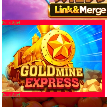
Demo Spiel
Demo Spiel