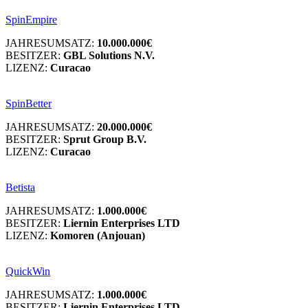
SpinEmpire
JAHRESUMSATZ:
10.000.000€
BESITZER:
GBL Solutions N.V.
LIZENZ:
Curacao
SpinBetter
JAHRESUMSATZ:
20.000.000€
BESITZER:
Sprut Group B.V.
LIZENZ:
Curacao
Betista
JAHRESUMSATZ:
1.000.000€
BESITZER:
Liernin Enterprises LTD
LIZENZ:
Komoren (Anjouan)
QuickWin
JAHRESUMSATZ:
1.000.000€
BESITZER:
Liernin Enterprises LTD