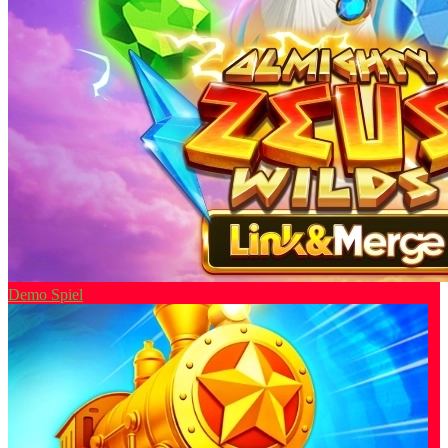
Demo Spiel