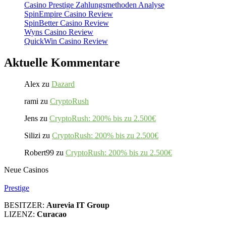
Casino Prestige Zahlungsmethoden Analyse
SpinEmpire Casino Review
SpinBetter Casino Review
Wyns Casino Review
QuickWin Casino Review
Aktuelle Kommentare
Alex
zu
Dazard
rami
zu
CryptoRush
Jens
zu
CryptoRush: 200% bis zu 2.500€
Silizi
zu
CryptoRush: 200% bis zu 2.500€
Robert99
zu
CryptoRush: 200% bis zu 2.500€
Neue Casinos
Prestige
BESITZER:
Aurevia IT Group
LIZENZ:
Curacao