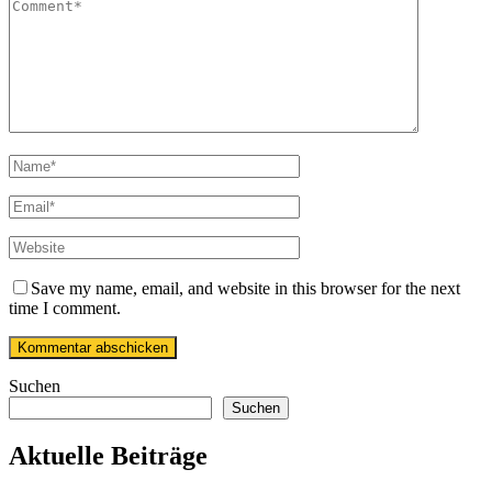
Save my name, email, and website in this browser for the next
time I comment.
Suchen
Suchen
Aktuelle Beiträge