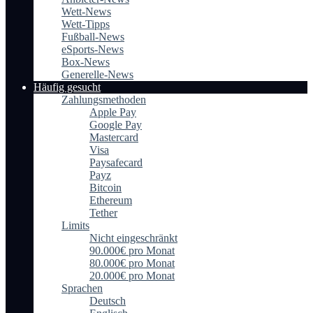
Wett-News
Wett-Tipps
Fußball-News
eSports-News
Box-News
Generelle-News
Häufig gesucht
Zahlungsmethoden
Apple Pay
Google Pay
Mastercard
Visa
Paysafecard
Payz
Bitcoin
Ethereum
Tether
Limits
Nicht eingeschränkt
90.000€ pro Monat
80.000€ pro Monat
20.000€ pro Monat
Sprachen
Deutsch