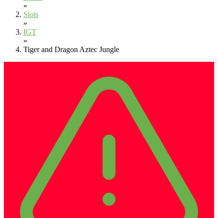
»
Slots
»
IGT
»
Tiger and Dragon Aztec Jungle