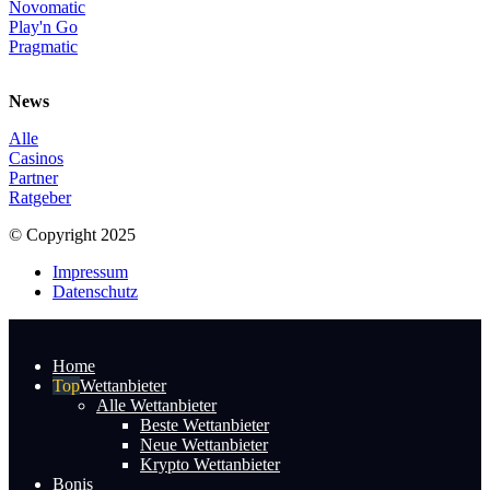
Novomatic
Play'n Go
Pragmatic
News
Alle
Casinos
Partner
Ratgeber
© Copyright 2025
Impressum
Datenschutz
Home
Wettanbieter
Alle Wettanbieter
Beste Wettanbieter
Neue Wettanbieter
Krypto Wettanbieter
Bonis