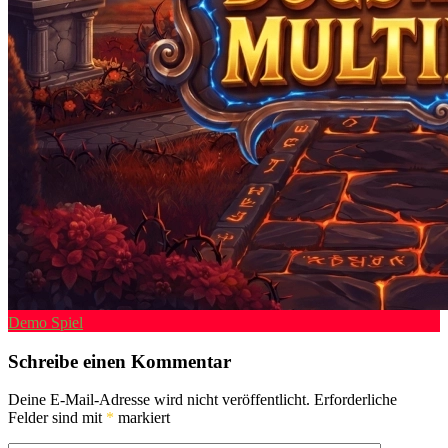
Demo Spiel
Schreibe einen Kommentar
Deine E-Mail-Adresse wird nicht veröffentlicht.
Erforderliche
Felder sind mit
*
markiert