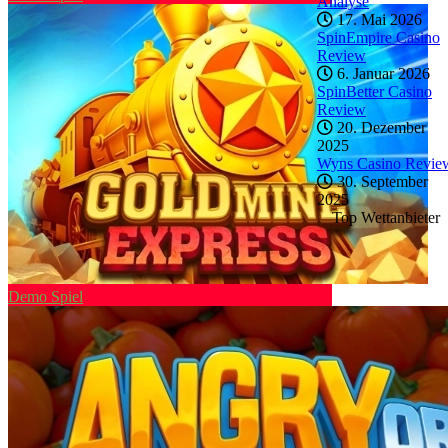
Analyse
17. Mai 2026
SpinEmpire Casino
Review
6. Januar 2026
SpinBetter Casino
Review
20. Dezember
2025
Wyns Casino Revie
30. September
2025
Top Wettanbieter
Demo Spiel