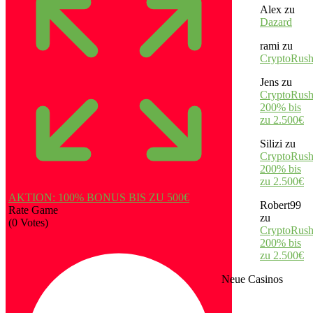
Alex
zu
Dazard
rami
zu
CryptoRus
Jens
zu
CryptoRush
200% bis
zu 2.500€
Silizi
zu
CryptoRush
200% bis
zu 2.500€
AKTION: 100% BONUS BIS ZU 500€
Robert99
Rate Game
zu
(
0
Votes)
CryptoRush
200% bis
zu 2.500€
Neue Casinos