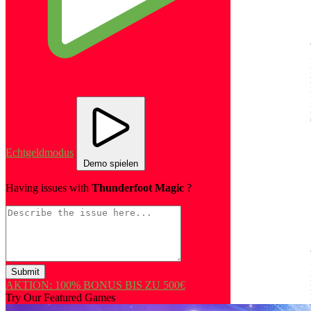
Echtgeldmodus
Demo spielen
Having issues with
Thunderfoot Magic
?
Submit
AKTION: 100% BONUS BIS ZU 500€
Try Our Featured Games