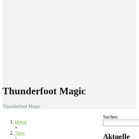
CHF
CAD
BRL
Entwickler
Pragmatic Play
Play’n GO
NetEnt
Nolimit City
Hacksaw
Amatic
BGaming
BigTimeGaming
Gamomat
Slots
Thunderfoot Magic
Thunderfoot Magic
Suchen
Home
»
Slots
Aktuelle
»