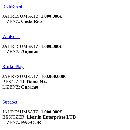
RichRoyal
JAHRESUMSATZ:
1.000.000€
LIZENZ:
Costa Rica
WinRolla
JAHRESUMSATZ:
1.000.000€
LIZENZ:
Anjouan
RocketPlay
JAHRESUMSATZ:
100.000.000€
BESITZER:
Dama NV.
LIZENZ:
Curacao
Supabet
JAHRESUMSATZ:
1.000.000€
BESITZER:
Liernin Enterprises LTD
LIZENZ:
PAGCOR