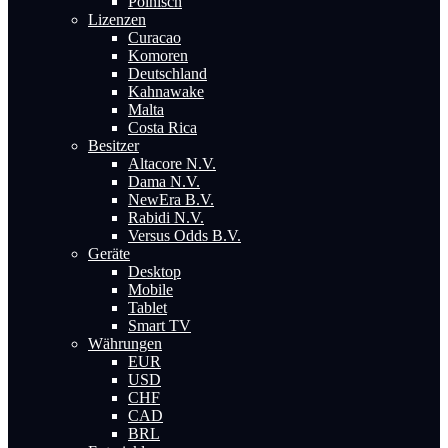
Polnisch
Lizenzen
Curacao
Komoren
Deutschland
Kahnawake
Malta
Costa Rica
Besitzer
Altacore N.V.
Dama N.V.
NewEra B.V.
Rabidi N.V.
Versus Odds B.V.
Geräte
Desktop
Mobile
Tablet
Smart TV
Währungen
EUR
USD
CHF
CAD
BRL