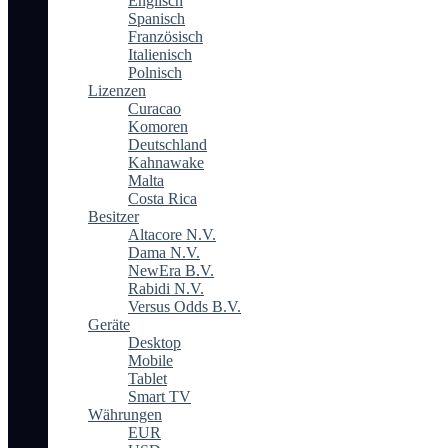
Englisch
Spanisch
Französisch
Italienisch
Polnisch
Lizenzen
Curacao
Komoren
Deutschland
Kahnawake
Malta
Costa Rica
Besitzer
Altacore N.V.
Dama N.V.
NewEra B.V.
Rabidi N.V.
Versus Odds B.V.
Geräte
Desktop
Mobile
Tablet
Smart TV
Währungen
EUR