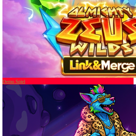
Demo Spiel