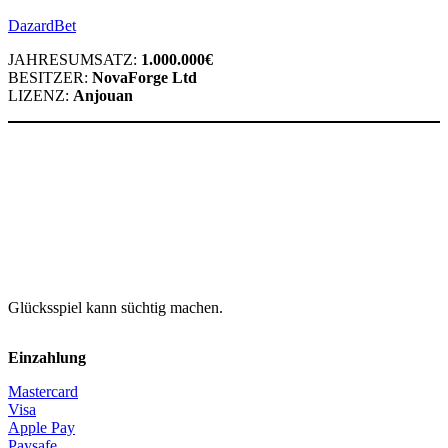
DazardBet
JAHRESUMSATZ:
1.000.000€
BESITZER:
NovaForge Ltd
LIZENZ:
Anjouan
Glücksspiel kann süchtig machen.
Einzahlung
Mastercard
Visa
Apple Pay
Paysafe