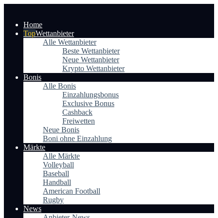
Home
Wettanbieter
Alle Wettanbieter
Beste Wettanbieter
Neue Wettanbieter
Krypto Wettanbieter
Bonis
Alle Bonis
Einzahlungsbonus
Exclusive Bonus
Cashback
Freiwetten
Neue Bonis
Boni ohne Einzahlung
Märkte
Alle Märkte
Volleyball
Baseball
Handball
American Football
Rugby
News
Anbieter-News