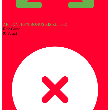
AKTION: 100% BONUS BIS ZU 500€
Rate Game
(
0
Votes)