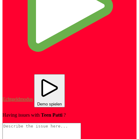
Echtgeldmodus
Demo spielen
Having issues with
Teen Patti
?