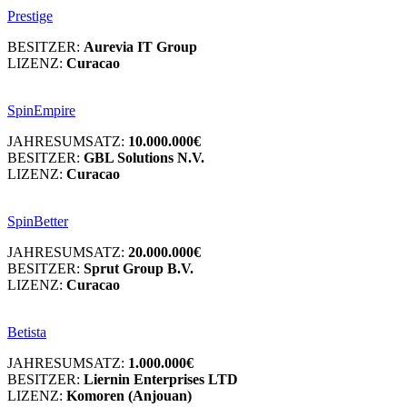
Prestige
BESITZER:
Aurevia IT Group
LIZENZ:
Curacao
SpinEmpire
JAHRESUMSATZ:
10.000.000€
BESITZER:
GBL Solutions N.V.
LIZENZ:
Curacao
SpinBetter
JAHRESUMSATZ:
20.000.000€
BESITZER:
Sprut Group B.V.
LIZENZ:
Curacao
Betista
JAHRESUMSATZ:
1.000.000€
BESITZER:
Liernin Enterprises LTD
LIZENZ:
Komoren (Anjouan)