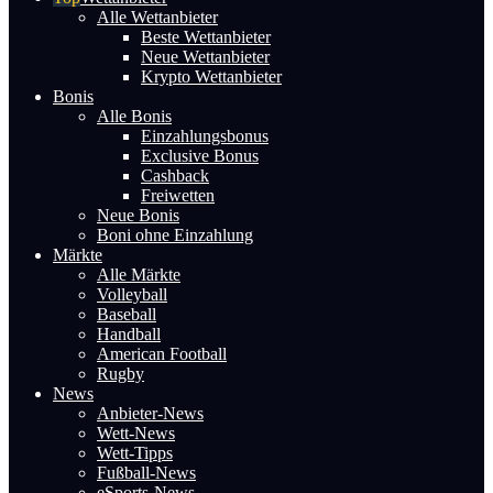
Alle Wettanbieter
Beste Wettanbieter
Neue Wettanbieter
Krypto Wettanbieter
Bonis
Alle Bonis
Einzahlungsbonus
Exclusive Bonus
Cashback
Freiwetten
Neue Bonis
Boni ohne Einzahlung
Märkte
Alle Märkte
Volleyball
Baseball
Handball
American Football
Rugby
News
Anbieter-News
Wett-News
Wett-Tipps
Fußball-News
eSports-News