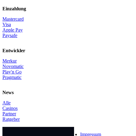
Einzahlung
Mastercard
Visa
Apple Pay
Paysafe
Entwickler
Merkur
Novomatic
Play'n Go
Pragmatic
News
Alle
Casinos
Partner
Ratgeber
© Copyright 2025
Impressum