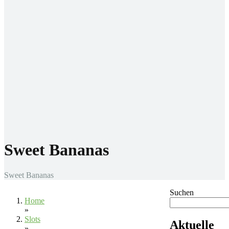
CHF
CAD
BRL
Entwickler
Pragmatic Play
Play’n GO
NetEnt
Nolimit City
Hacksaw
Amatic
BGaming
BigTimeGaming
Gamomat
Slots
Sweet Bananas
Sweet Bananas
Suchen
Home
»
Slots
Aktuelle
»