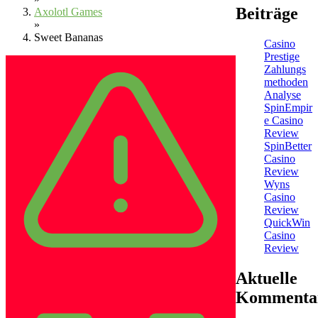
Beiträge
Axolotl Games
»
Sweet Bananas
Casino
Prestige
Zahlungs
methoden
Analyse
SpinEmpir
e Casino
Review
SpinBetter
Casino
Review
Wyns
Casino
Review
QuickWin
Casino
Review
Aktuelle
Kommenta