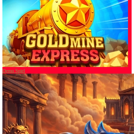
Demo Spiel