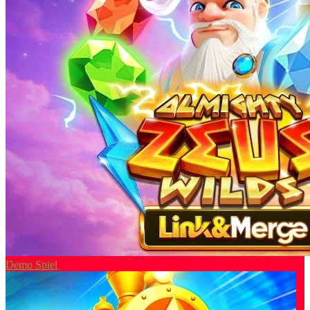
Demo Spiel