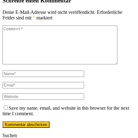
Schreibe einen Kommentar
Deine E-Mail-Adresse wird nicht veröffentlicht.
Erforderliche
Felder sind mit
*
markiert
Save my name, email, and website in this browser for the next
time I comment.
Suchen