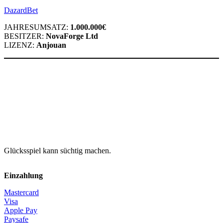
DazardBet
JAHRESUMSATZ:
1.000.000€
BESITZER:
NovaForge Ltd
LIZENZ:
Anjouan
Glücksspiel kann süchtig machen.
Einzahlung
Mastercard
Visa
Apple Pay
Paysafe