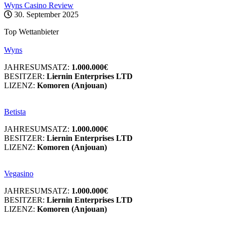
Wyns Casino Review
30. September 2025
Top Wettanbieter
Wyns
JAHRESUMSATZ:
1.000.000€
BESITZER:
Liernin Enterprises LTD
LIZENZ:
Komoren (Anjouan)
Betista
JAHRESUMSATZ:
1.000.000€
BESITZER:
Liernin Enterprises LTD
LIZENZ:
Komoren (Anjouan)
Vegasino
JAHRESUMSATZ:
1.000.000€
BESITZER:
Liernin Enterprises LTD
LIZENZ:
Komoren (Anjouan)