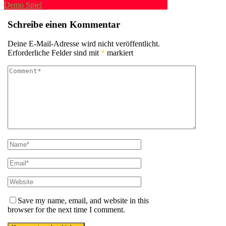
Demo Spiel
Schreibe einen Kommentar
Deine E-Mail-Adresse wird nicht veröffentlicht.
Erforderliche Felder sind mit
*
markiert
Save my name, email, and website in this
browser for the next time I comment.