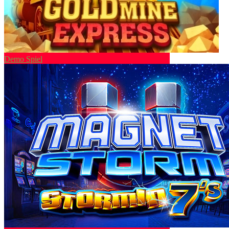
Demo Spiel