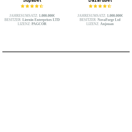
Supabet
DazardBet
JAHRESUMSATZ:
1.000.000€
JAHRESUMSATZ:
1.000.000€
BESITZER:
Liernin Enterprises LTD
BESITZER:
NovaForge Ltd
LIZENZ:
PAGCOR
LIZENZ:
Anjouan