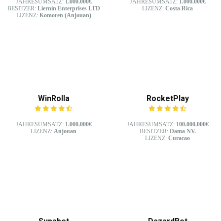
JAHRESUMSATZ:
1.000.000€
JAHRESUMSATZ:
1.000.000€
BESITZER:
Liernin Enterprises LTD
LIZENZ:
Costa Rica
LIZENZ:
Komoren (Anjouan)
WinRolla
RocketPlay
JAHRESUMSATZ:
1.000.000€
JAHRESUMSATZ:
100.000.000€
LIZENZ:
Anjouan
BESITZER:
Dama NV.
LIZENZ:
Curacao