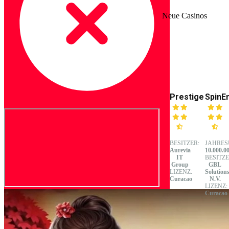
Neue Casinos
Prestige
SpinE
BESITZER:
JAHRES
Aurevia
10.000.0
IT
BESITZE
Group
GBL
LIZENZ:
Solution
Curacao
N.V.
LIZENZ:
Curacao