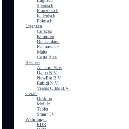
Englisch
Spanisch
Französisch
Italienisch
Polnisch
Lizenzen
Curacao
Komoren
Deutschland
Kahnawake
Malta
Costa Rica
Besitzer
Altacore N.V.
Dama N.V.
NewEra B.V.
Rabidi N.V.
Versus Odds B.V.
Geräte
Desktop
Mobile
Tablet
Smart TV
Währungen
EUR