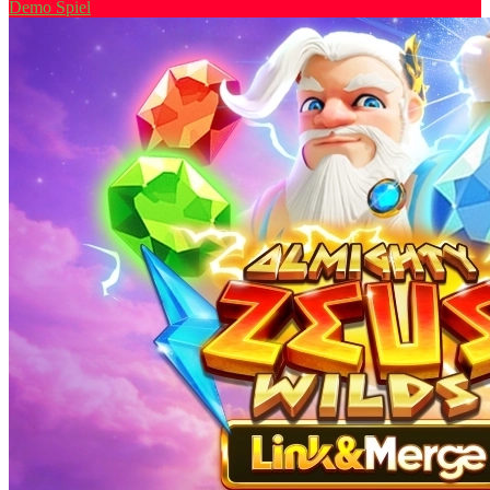
Demo Spiel