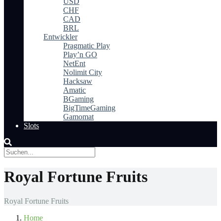
USD
CHF
CAD
BRL
Entwickler
Pragmatic Play
Play’n GO
NetEnt
Nolimit City
Hacksaw
Amatic
BGaming
BigTimeGaming
Gamomat
Slots
Royal Fortune Fruits
Royal Fortune Fruits
Home