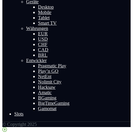
Geräte
Desktop
Mobile
Tablet
Smart TV
Währungen
EUR
USD
CHF
CAD
BRL
Entwickler
Pragmatic Play
Play’n GO
NetEnt
Nolimit City
Hacksaw
Amatic
BGaming
BigTimeGaming
Gamomat
Slots
© Copyright 2025