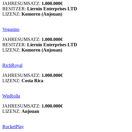
JAHRESUMSATZ:
1.000.000€
BESITZER:
Liernin Enterprises LTD
LIZENZ:
Komoren (Anjouan)
Vegasino
JAHRESUMSATZ:
1.000.000€
BESITZER:
Liernin Enterprises LTD
LIZENZ:
Komoren (Anjouan)
RichRoyal
JAHRESUMSATZ:
1.000.000€
LIZENZ:
Costa Rica
WinRolla
JAHRESUMSATZ:
1.000.000€
LIZENZ:
Anjouan
RocketPlay