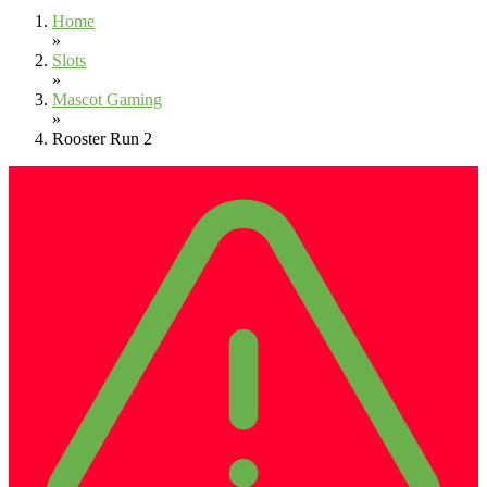
Home
»
Slots
»
Mascot Gaming
»
Rooster Run 2