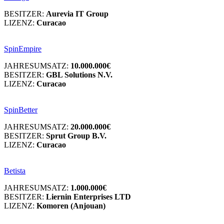
BESITZER:
Aurevia IT Group
LIZENZ:
Curacao
SpinEmpire
JAHRESUMSATZ:
10.000.000€
BESITZER:
GBL Solutions N.V.
LIZENZ:
Curacao
SpinBetter
JAHRESUMSATZ:
20.000.000€
BESITZER:
Sprut Group B.V.
LIZENZ:
Curacao
Betista
JAHRESUMSATZ:
1.000.000€
BESITZER:
Liernin Enterprises LTD
LIZENZ:
Komoren (Anjouan)