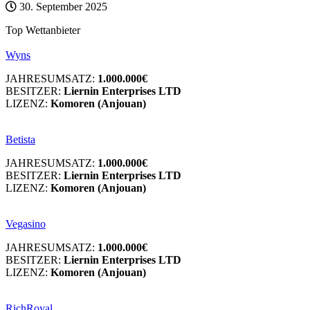
30. September 2025
Top Wettanbieter
Wyns
JAHRESUMSATZ:
1.000.000€
BESITZER:
Liernin Enterprises LTD
LIZENZ:
Komoren (Anjouan)
Betista
JAHRESUMSATZ:
1.000.000€
BESITZER:
Liernin Enterprises LTD
LIZENZ:
Komoren (Anjouan)
Vegasino
JAHRESUMSATZ:
1.000.000€
BESITZER:
Liernin Enterprises LTD
LIZENZ:
Komoren (Anjouan)
RichRoyal