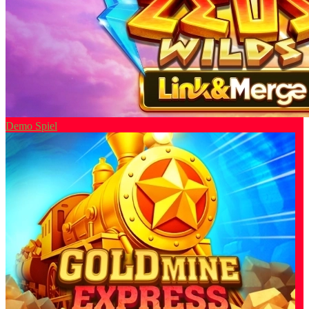
Demo Spiel