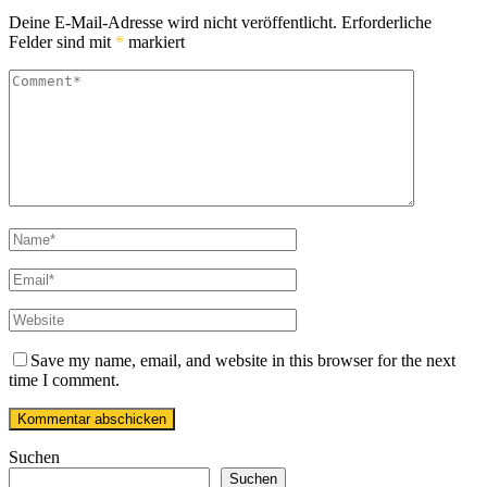
Deine E-Mail-Adresse wird nicht veröffentlicht.
Erforderliche
Felder sind mit
*
markiert
Save my name, email, and website in this browser for the next
time I comment.
Suchen
Suchen