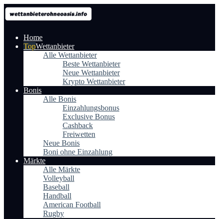
Home
Wettanbieter
Alle Wettanbieter
Beste Wettanbieter
Neue Wettanbieter
Krypto Wettanbieter
Bonis
Alle Bonis
Einzahlungsbonus
Exclusive Bonus
Cashback
Freiwetten
Neue Bonis
Boni ohne Einzahlung
Märkte
Alle Märkte
Volleyball
Baseball
Handball
American Football
Rugby