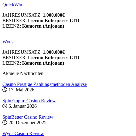
QuickWin
JAHRESUMSATZ:
1.000.000€
BESITZER:
Liernin Enterprises LTD
LIZENZ:
Komoren (Anjouan)
Wyns
JAHRESUMSATZ:
1.000.000€
BESITZER:
Liernin Enterprises LTD
LIZENZ:
Komoren (Anjouan)
Aktuelle Nachrichten
Casino Prestige Zahlungsmethoden Analyse
17. Mai 2026
SpinEmpire Casino Review
6. Januar 2026
SpinBetter Casino Review
20. Dezember 2025
Wyns Casino Review