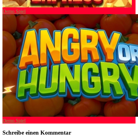
Demo Spiel
Demo Spiel
Schreibe einen Kommentar