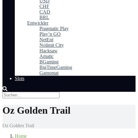
USD
CHF
CAD
BRL
Entwickler
Pragmatic Play
Play’n GO
NetEnt
Nolimit City
Hacksaw
Amatic
BGaming
BigTimeGaming
Gamomat
Slots
Oz Golden Trail
Oz Golden Trail
Home