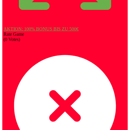
AKTION: 100% BONUS BIS ZU 500€
Rate Game
(
0
Votes)