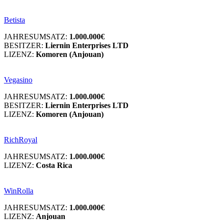
Betista
JAHRESUMSATZ:
1.000.000€
BESITZER:
Liernin Enterprises LTD
LIZENZ:
Komoren (Anjouan)
Vegasino
JAHRESUMSATZ:
1.000.000€
BESITZER:
Liernin Enterprises LTD
LIZENZ:
Komoren (Anjouan)
RichRoyal
JAHRESUMSATZ:
1.000.000€
LIZENZ:
Costa Rica
WinRolla
JAHRESUMSATZ:
1.000.000€
LIZENZ:
Anjouan