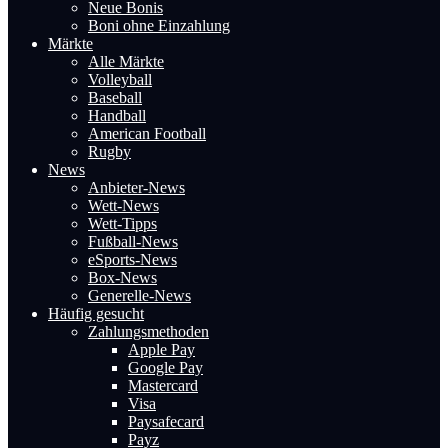
Neue Bonis
Boni ohne Einzahlung
Märkte
Alle Märkte
Volleyball
Baseball
Handball
American Football
Rugby
News
Anbieter-News
Wett-News
Wett-Tipps
Fußball-News
eSports-News
Box-News
Generelle-News
Häufig gesucht
Zahlungsmethoden
Apple Pay
Google Pay
Mastercard
Visa
Paysafecard
Payz