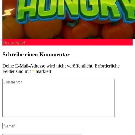
Demo Spiel
Schreibe einen Kommentar
Deine E-Mail-Adresse wird nicht veröffentlicht.
Erforderliche
Felder sind mit
*
markiert