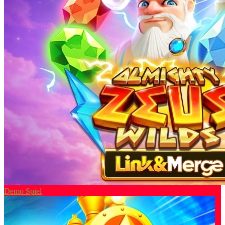
Demo Spiel