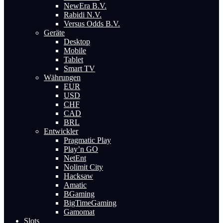
NewEra B.V.
Rabidi N.V.
Versus Odds B.V.
Geräte
Desktop
Mobile
Tablet
Smart TV
Währungen
EUR
USD
CHF
CAD
BRL
Entwickler
Pragmatic Play
Play’n GO
NetEnt
Nolimit City
Hacksaw
Amatic
BGaming
BigTimeGaming
Gamomat
Slots