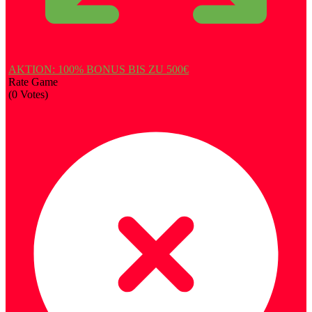
AKTION: 100% BONUS BIS ZU 500€
Rate Game
(
0
Votes)