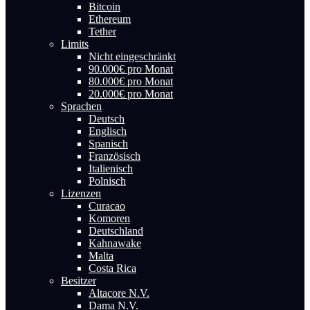
Bitcoin
Ethereum
Tether
Limits
Nicht eingeschränkt
90.000€ pro Monat
80.000€ pro Monat
20.000€ pro Monat
Sprachen
Deutsch
Englisch
Spanisch
Französisch
Italienisch
Polnisch
Lizenzen
Curacao
Komoren
Deutschland
Kahnawake
Malta
Costa Rica
Besitzer
Altacore N.V.
Dama N.V.