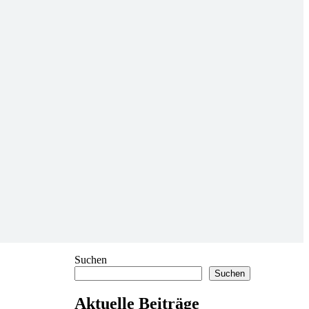
Suchen
Suchen
Aktuelle Beiträge