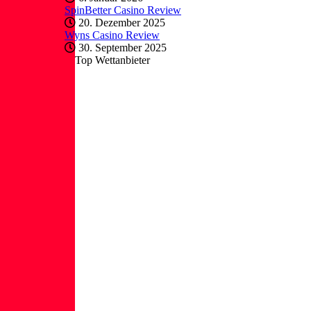
SpinBetter Casino Review
20. Dezember 2025
Wyns Casino Review
30. September 2025
Top Wettanbieter