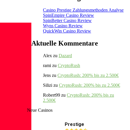
Casino Prestige Zahlungsmethoden Analyse
SpinEmpire Casino Review
SpinBetter Casino Review
Wyns Casino Review
QuickWin Casino Review
Aktuelle Kommentare
Alex
zu
Dazard
rami
zu
CryptoRush
Jens
zu
CryptoRush: 200% bis zu 2.500€
Silizi
zu
CryptoRush: 200% bis zu 2.500€
Robert99
zu
CryptoRush: 200% bis zu
2.500€
Neue Casinos
Prestige