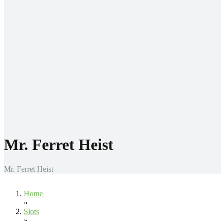
Entw
Slots
Mr. Ferret Heist
Mr. Ferret Heist
Home
»
Slots
»