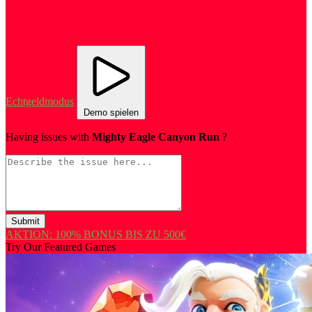
Echtgeldmodus
Demo spielen
Having issues with
Mighty Eagle Canyon Run
?
Submit
AKTION: 100% BONUS BIS ZU 500€
Try Our Featured Games