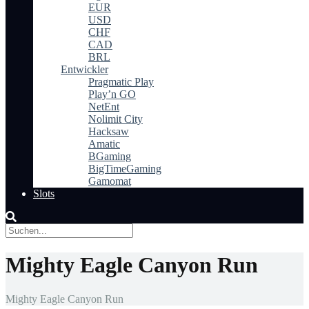
EUR
USD
CHF
CAD
BRL
Entwickler
Pragmatic Play
Play’n GO
NetEnt
Nolimit City
Hacksaw
Amatic
BGaming
BigTimeGaming
Gamomat
Slots
Mighty Eagle Canyon Run
Mighty Eagle Canyon Run