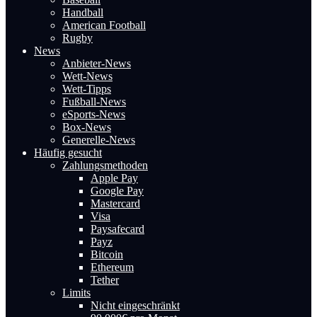
Handball
American Football
Rugby
News
Anbieter-News
Wett-News
Wett-Tipps
Fußball-News
eSports-News
Box-News
Generelle-News
Häufig gesucht
Zahlungsmethoden
Apple Pay
Google Pay
Mastercard
Visa
Paysafecard
Payz
Bitcoin
Ethereum
Tether
Limits
Nicht eingeschränkt