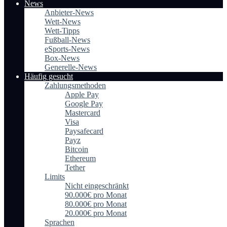
News
Anbieter-News
Wett-News
Wett-Tipps
Fußball-News
eSports-News
Box-News
Generelle-News
Häufig gesucht
Zahlungsmethoden
Apple Pay
Google Pay
Mastercard
Visa
Paysafecard
Payz
Bitcoin
Ethereum
Tether
Limits
Nicht eingeschränkt
90.000€ pro Monat
80.000€ pro Monat
20.000€ pro Monat
Sprachen