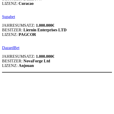
LIZENZ:
Curacao
Supabet
JAHRESUMSATZ:
1.000.000€
BESITZER:
Liernin Enterprises LTD
LIZENZ:
PAGCOR
DazardBet
JAHRESUMSATZ:
1.000.000€
BESITZER:
NovaForge Ltd
LIZENZ:
Anjouan