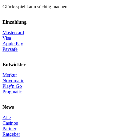
Glücksspiel kann süchtig machen.
Einzahlung
Mastercard
Visa
Apple Pay
Paysafe
Entwickler
Merkur
Novomatic
Play'n Go
Pragmatic
News
Alle
Casinos
Partner
Ratgeber