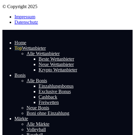
© Copyright 2025
Impressum
Datenschutz
Home
Wettanbieter
Alle Wettanbieter
Beste Wettanbieter
Neue Wettanbieter
Krypto Wettanbieter
Bonis
Alle Bonis
Einzahlungsbonus
Exclusive Bonus
Cashback
Freiwetten
Neue Bonis
Boni ohne Einzahlung
Märkte
Alle Märkte
Volleyball
Baseball