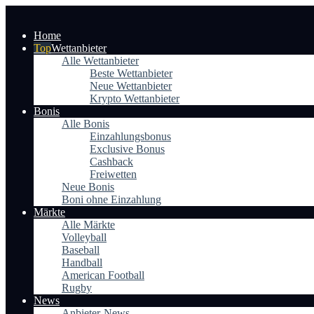
Home
Wettanbieter
Alle Wettanbieter
Beste Wettanbieter
Neue Wettanbieter
Krypto Wettanbieter
Bonis
Alle Bonis
Einzahlungsbonus
Exclusive Bonus
Cashback
Freiwetten
Neue Bonis
Boni ohne Einzahlung
Märkte
Alle Märkte
Volleyball
Baseball
Handball
American Football
Rugby
News
Anbieter-News