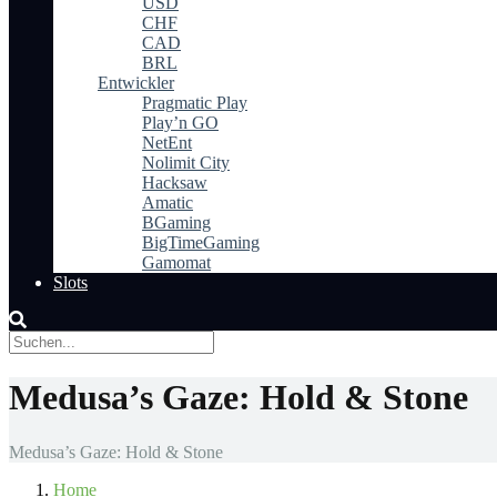
USD
CHF
CAD
BRL
Entwickler
Pragmatic Play
Play’n GO
NetEnt
Nolimit City
Hacksaw
Amatic
BGaming
BigTimeGaming
Gamomat
Slots
Medusa’s Gaze: Hold & Stone
Medusa’s Gaze: Hold & Stone
Home