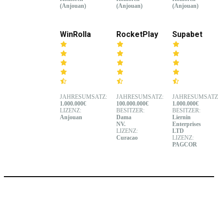
(Anjouan)
(Anjouan)
(Anjouan)
WinRolla
RocketPlay
Supabet
JAHRESUMSATZ:
JAHRESUMSATZ:
JAHRESUMSATZ
1.000.000€
100.000.000€
1.000.000€
LIZENZ:
BESITZER:
BESITZER:
Anjouan
Dama
Liernin
NV.
Enterprises
LIZENZ:
LTD
Curacao
LIZENZ:
PAGCOR