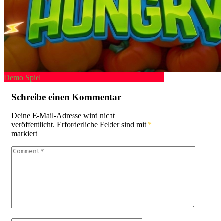
Demo Spiel
Schreibe einen Kommentar
Deine E-Mail-Adresse wird nicht
veröffentlicht.
Erforderliche Felder sind mit
*
markiert