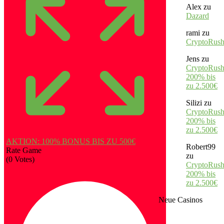
Alex
zu
Dazard
rami
zu
CryptoRus
Jens
zu
CryptoRush
200% bis
zu 2.500€
Silizi
zu
CryptoRush
200% bis
zu 2.500€
AKTION: 100% BONUS BIS ZU 500€
Robert99
Rate Game
zu
(
0
Votes)
CryptoRush
200% bis
zu 2.500€
Neue Casinos