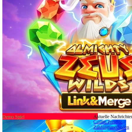
Aktuelle Nachrichte
Demo Spiel
Casino Prestige
Zahlungsmethoden