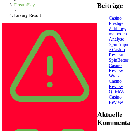
Beiträge
DreamPlay
»
Luxury Resort
Casino
Prestige
Zahlungs
methoden
Analyse
SpinEmpir
e Casino
Review
SpinBetter
Casino
Review
Wyns
Casino
Review
QuickWin
Casino
Review
Aktuelle
Kommenta