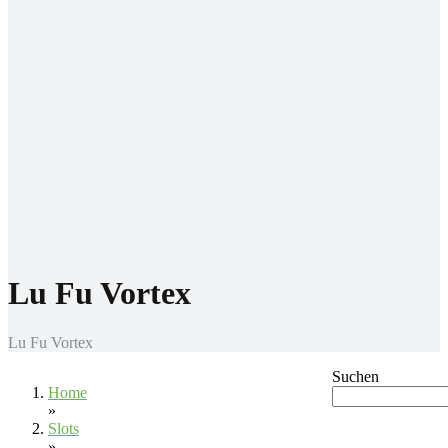
CHF
CAD
BRL
Entwickler
Pragmatic Play
Play’n GO
NetEnt
Nolimit City
Hacksaw
Amatic
BGaming
BigTimeGaming
Gamomat
Slots
Lu Fu Vortex
Lu Fu Vortex
Suchen
Home
»
Slots
»