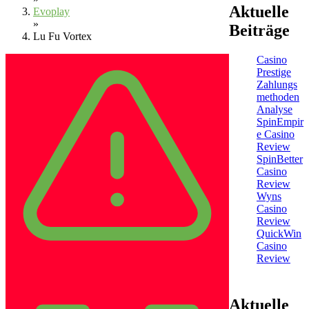
Aktuelle
Evoplay
»
Beiträge
Lu Fu Vortex
Casino
Prestige
Zahlungs
methoden
Analyse
SpinEmpir
e Casino
Review
SpinBetter
Casino
Review
Wyns
Casino
Review
QuickWin
Casino
Review
Aktuelle