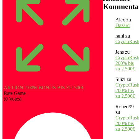
Kommenta
Alex
zu
Dazard
rami
zu
CryptoRus
Jens
zu
CryptoRush
200% bis
zu 2.500€
Silizi
zu
CryptoRush
AKTION: 100% BONUS BIS ZU 500€
200% bis
Rate Game
zu 2.500€
(
0
Votes)
Robert99
zu
CryptoRush
200% bis
zu 2.500€