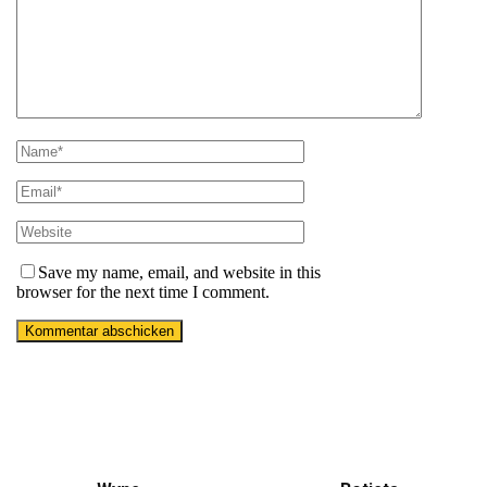
Save my name, email, and website in this
browser for the next time I comment.