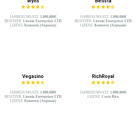
Wyns
Betista
JAHRESUMSATZ:
1.000.000€
JAHRESUMSATZ:
1.000.000€
BESITZER:
Liernin Enterprises LTD
BESITZER:
Liernin Enterprises LTD
LIZENZ:
Komoren (Anjouan)
LIZENZ:
Komoren (Anjouan)
Vegasino
RichRoyal
JAHRESUMSATZ:
1.000.000€
JAHRESUMSATZ:
1.000.000€
BESITZER:
Liernin Enterprises LTD
LIZENZ:
Costa Rica
LIZENZ:
Komoren (Anjouan)