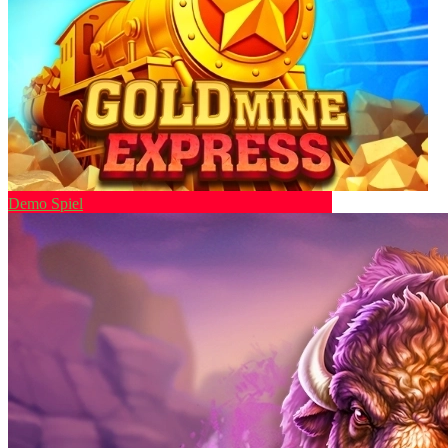
Demo Spiel