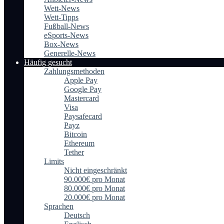
Wett-News
Wett-Tipps
Fußball-News
eSports-News
Box-News
Generelle-News
Häufig gesucht
Zahlungsmethoden
Apple Pay
Google Pay
Mastercard
Visa
Paysafecard
Payz
Bitcoin
Ethereum
Tether
Limits
Nicht eingeschränkt
90.000€ pro Monat
80.000€ pro Monat
20.000€ pro Monat
Sprachen
Deutsch