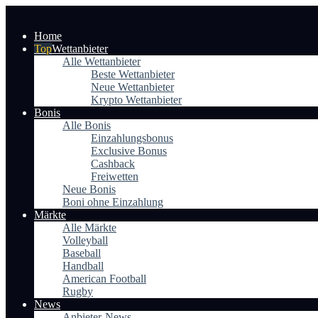
Home
Wettanbieter
Alle Wettanbieter
Beste Wettanbieter
Neue Wettanbieter
Krypto Wettanbieter
Bonis
Alle Bonis
Einzahlungsbonus
Exclusive Bonus
Cashback
Freiwetten
Neue Bonis
Boni ohne Einzahlung
Märkte
Alle Märkte
Volleyball
Baseball
Handball
American Football
Rugby
News
Anbieter-News