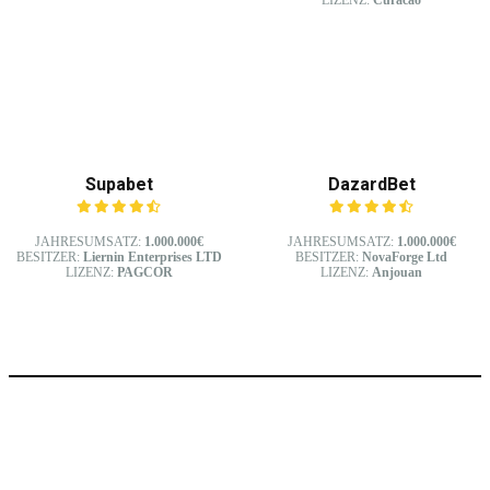
LIZENZ:
Curacao
Supabet
DazardBet
JAHRESUMSATZ:
1.000.000€
JAHRESUMSATZ:
1.000.000€
BESITZER:
Liernin Enterprises LTD
BESITZER:
NovaForge Ltd
LIZENZ:
PAGCOR
LIZENZ:
Anjouan