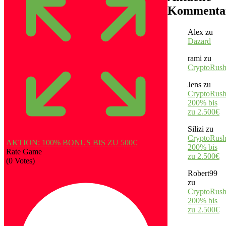
Kommenta
Alex
zu
Dazard
rami
zu
CryptoRus
Jens
zu
CryptoRush
200% bis
zu 2.500€
Silizi
zu
CryptoRush
AKTION: 100% BONUS BIS ZU 500€
200% bis
Rate Game
zu 2.500€
(
0
Votes)
Robert99
zu
CryptoRush
200% bis
zu 2.500€