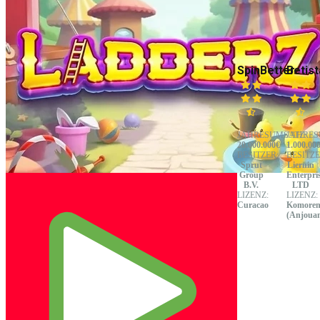
SpinBetter
Betist
JAHRESUMSATZ:
JAHRES
20.000.000€
1.000.00
BESITZER:
BESITZE
Sprut
Liernin
Group
Enterpri
B.V.
LTD
LIZENZ:
LIZENZ:
Curacao
Komore
(Anjoua