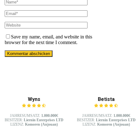
Save my name, email, and website in this
browser for the next time I comment.
Wyns
Betista
JAHRESUMSATZ:
1.000.000€
JAHRESUMSATZ:
1.000.000€
BESITZER:
Liernin Enterprises LTD
BESITZER:
Liernin Enterprises LTD
LIZENZ:
Komoren (Anjouan)
LIZENZ:
Komoren (Anjouan)