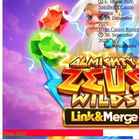
6. Januar 2026
SpinBetter Casino
Review
20. Dezember
2025
Wyns Casino Revie
30. September
2025
Top Wettanbieter
Demo Spiel