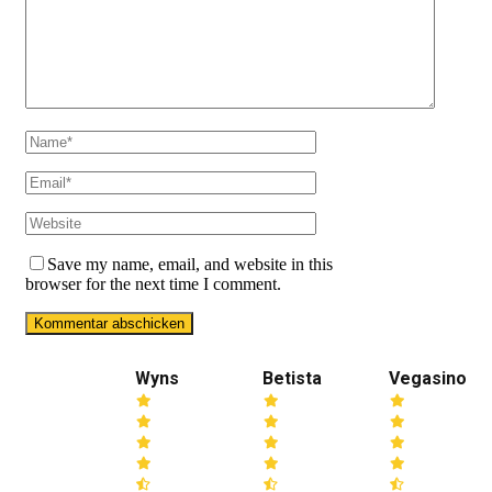
Save my name, email, and website in this
browser for the next time I comment.
Wyns
Betista
Vegasino