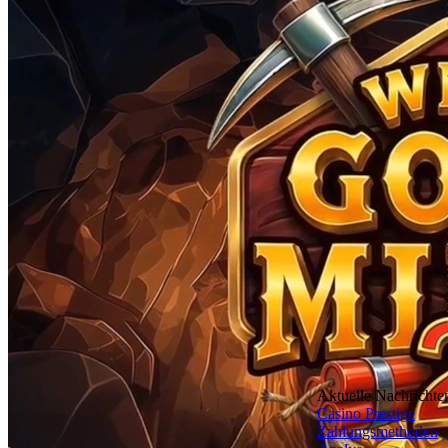
Aktuelle Nachrichte
Casino Prestige
Zahlungsmethoden