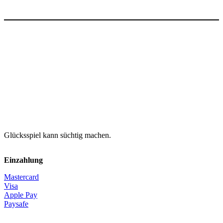
Glücksspiel kann süchtig machen.
Einzahlung
Mastercard
Visa
Apple Pay
Paysafe