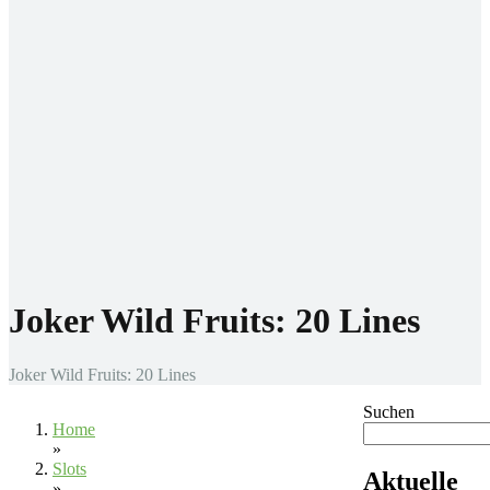
CHF
CAD
BRL
Entwickler
Pragmatic Play
Play’n GO
NetEnt
Nolimit City
Hacksaw
Amatic
BGaming
BigTimeGaming
Gamomat
Slots
Joker Wild Fruits: 20 Lines
Joker Wild Fruits: 20 Lines
Suchen
Home
»
Slots
Aktuelle
»