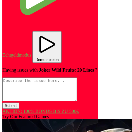
Echtgeldmodus
Demo spielen
Having issues with
Joker Wild Fruits: 20 Lines
?
Submit
AKTION: 100% BONUS BIS ZU 500€
Try Our Featured Games