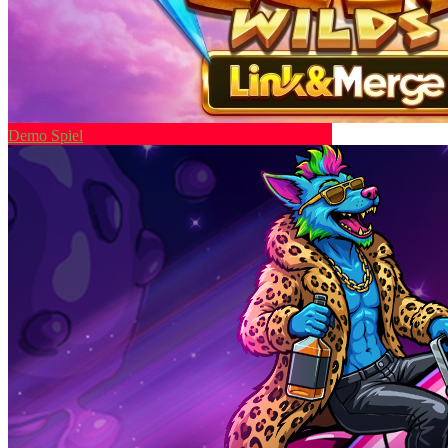
Demo Spiel