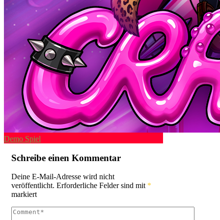
Demo Spiel
Schreibe einen Kommentar
Deine E-Mail-Adresse wird nicht
veröffentlicht.
Erforderliche Felder sind mit
*
markiert