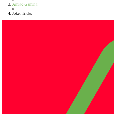
Amigo Gaming
»
Joker Tricks