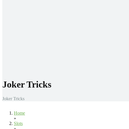
Entw
Slots
Joker Tricks
Joker Tricks
Home
»
Slots
»