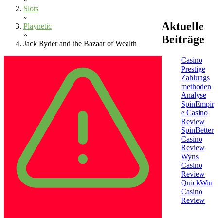
Slots
»
Aktuelle
Playnetic
»
Beiträge
Jack Ryder and the Bazaar of Wealth
Casino
Prestige
Zahlungs
methoden
Analyse
SpinEmpir
e Casino
Review
SpinBetter
Casino
Review
Wyns
Casino
Review
QuickWin
Casino
Review