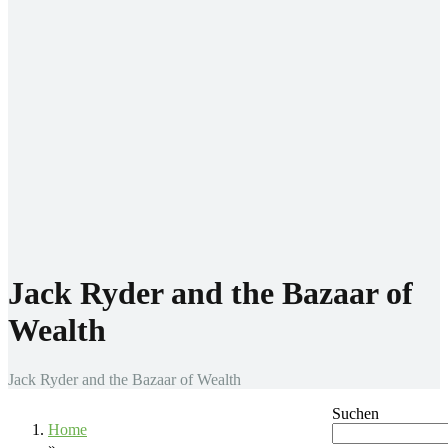
CHF
CAD
BRL
Entwickler
Pragmatic Play
Play’n GO
NetEnt
Nolimit City
Hacksaw
Amatic
BGaming
BigTimeGaming
Gamomat
Slots
Jack Ryder and the Bazaar of
Wealth
Jack Ryder and the Bazaar of Wealth
Suchen
Home
»