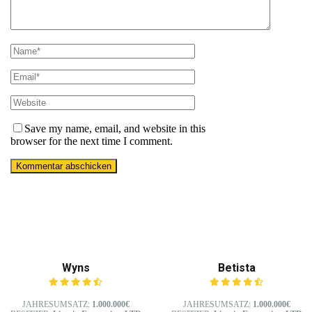
Save my name, email, and website in this
browser for the next time I comment.
Wyns
Betista
JAHRESUMSATZ:
1.000.000€
JAHRESUMSATZ:
1.000.000€