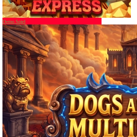
Demo Spiel