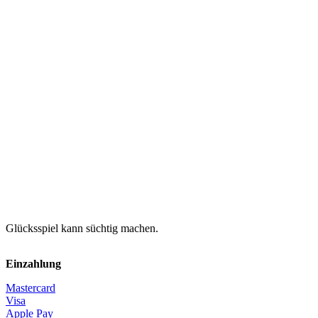
Glücksspiel kann süchtig machen.
Einzahlung
Mastercard
Visa
Apple Pay