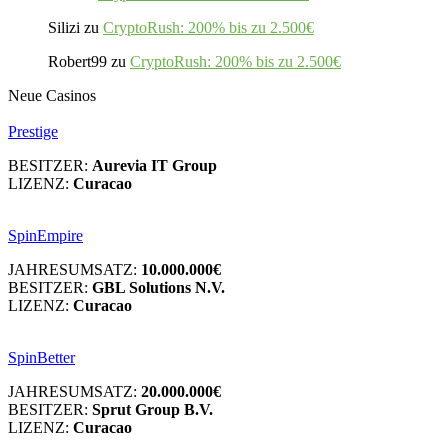
Silizi
zu
CryptoRush: 200% bis zu 2.500€
Robert99
zu
CryptoRush: 200% bis zu 2.500€
Neue Casinos
Prestige
BESITZER:
Aurevia IT Group
LIZENZ:
Curacao
SpinEmpire
JAHRESUMSATZ:
10.000.000€
BESITZER:
GBL Solutions N.V.
LIZENZ:
Curacao
SpinBetter
JAHRESUMSATZ:
20.000.000€
BESITZER:
Sprut Group B.V.
LIZENZ:
Curacao