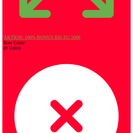
AKTION: 100% BONUS BIS ZU 500€
Rate Game
(
0
Votes)