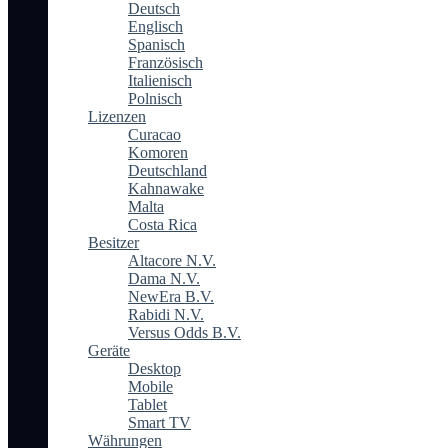
Deutsch
Englisch
Spanisch
Französisch
Italienisch
Polnisch
Lizenzen
Curacao
Komoren
Deutschland
Kahnawake
Malta
Costa Rica
Besitzer
Altacore N.V.
Dama N.V.
NewEra B.V.
Rabidi N.V.
Versus Odds B.V.
Geräte
Desktop
Mobile
Tablet
Smart TV
Währungen