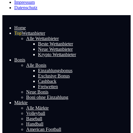
Impressum
Datenschutz
Home
Wettanbieter
Alle Wettanbieter
Beste Wettanbieter
Neue Wettanbieter
Krypto Wettanbieter
Bonis
Alle Bonis
Einzahlungsbonus
Exclusive Bonus
Cashback
Freiwetten
Neue Bonis
Boni ohne Einzahlung
Märkte
Alle Märkte
Volleyball
Baseball
Handball
American Football