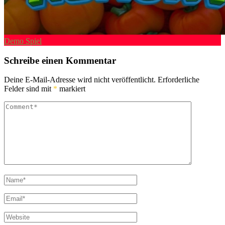
Demo Spiel
Schreibe einen Kommentar
Deine E-Mail-Adresse wird nicht veröffentlicht.
Erforderliche
Felder sind mit
*
markiert