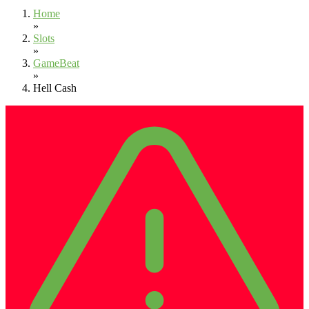
Home
»
Slots
»
GameBeat
»
Hell Cash