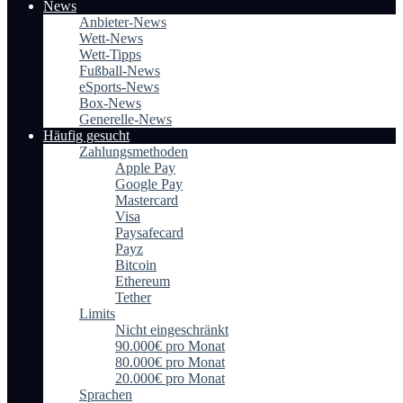
News
Anbieter-News
Wett-News
Wett-Tipps
Fußball-News
eSports-News
Box-News
Generelle-News
Häufig gesucht
Zahlungsmethoden
Apple Pay
Google Pay
Mastercard
Visa
Paysafecard
Payz
Bitcoin
Ethereum
Tether
Limits
Nicht eingeschränkt
90.000€ pro Monat
80.000€ pro Monat
20.000€ pro Monat
Sprachen