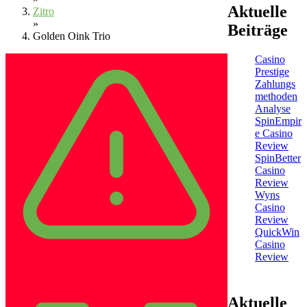
Aktuelle
Zitro
»
Beiträge
Golden Oink Trio
Casino
Prestige
Zahlungs
methoden
Analyse
SpinEmpir
e Casino
Review
SpinBetter
Casino
Review
Wyns
Casino
Review
QuickWin
Casino
Review
Aktuelle