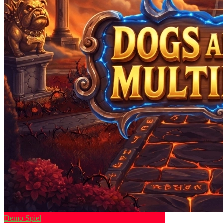
Demo Spiel