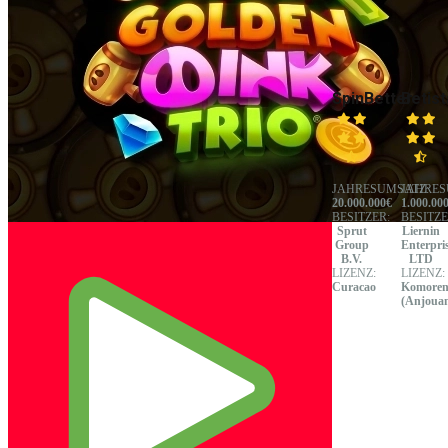
SpinBetter
Betist
JAHRESUMSATZ:
JAHRES
20.000.000€
1.000.00
BESITZER:
BESITZE
Sprut
Liernin
Group
Enterpri
B.V.
LTD
LIZENZ:
LIZENZ:
Curacao
Komore
(Anjoua