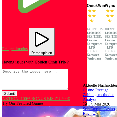
QuickWin
Wyns
JAHRESUMSATZ:
JAHRES
1.000.000€
1.000.00
BESITZER:
BESITZE
Liernin
Liernin
Enterprises
Enterpri
LTD
LTD
Echtgeldmodus
LIZENZ:
LIZENZ:
Demo spielen
Komoren
Komore
(Anjouan)
(Anjoua
Having issues with
Golden Oink Trio
?
Aktuelle Nachrichte
Casino Prestige
Submit
Zahlungsmethoden
AKTION: 100% BONUS BIS ZU 500€
Analyse
Try Our Featured Games
17. Mai 2026
SpinEmpire Casino
Review