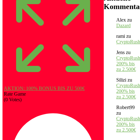
Kommenta
Alex
zu
Dazard
rami
zu
CryptoRus
Jens
zu
CryptoRush
200% bis
zu 2.500€
Silizi
zu
CryptoRush
AKTION: 100% BONUS BIS ZU 500€
200% bis
Rate Game
zu 2.500€
(
0
Votes)
Robert99
zu
CryptoRush
200% bis
zu 2.500€