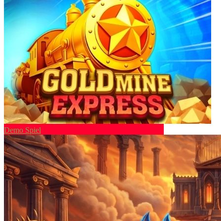
Demo Spiel