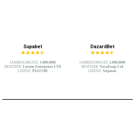
Supabet
DazardBet
JAHRESUMSATZ:
1.000.000€
JAHRESUMSATZ:
1.000.000€
BESITZER:
Liernin Enterprises LTD
BESITZER:
NovaForge Ltd
LIZENZ:
PAGCOR
LIZENZ:
Anjouan