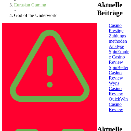
Aktuelle
Eurasian Gaming
»
Beiträge
God of the Underworld
Casino
Prestige
Zahlungs
methoden
Analyse
SpinEmpir
e Casino
Review
SpinBetter
Casino
Review
Wyns
Casino
Review
QuickWin
Casino
Review
Aktuelle