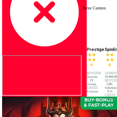
Neue Casinos
Prestige
SpinE
BESITZER:
JAHRES
Aurevia
10.000.0
IT
BESITZE
Group
GBL
LIZENZ:
Solution
Curacao
N.V.
LIZENZ:
Curacao