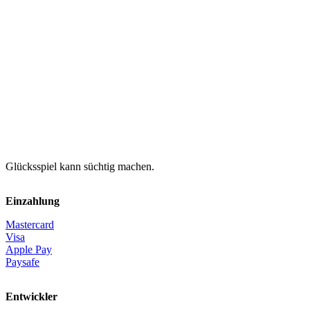
Glücksspiel kann süchtig machen.
Einzahlung
Mastercard
Visa
Apple Pay
Paysafe
Entwickler