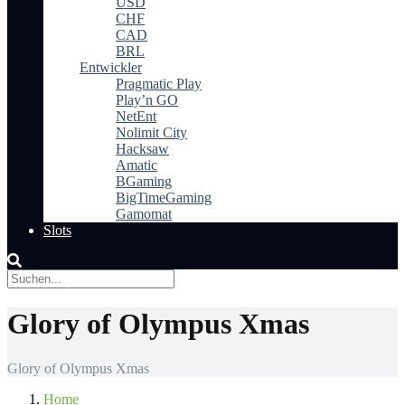
USD
CHF
CAD
BRL
Entwickler
Pragmatic Play
Play’n GO
NetEnt
Nolimit City
Hacksaw
Amatic
BGaming
BigTimeGaming
Gamomat
Slots
Glory of Olympus Xmas
Glory of Olympus Xmas
Home