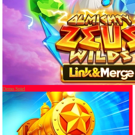
Demo Spiel