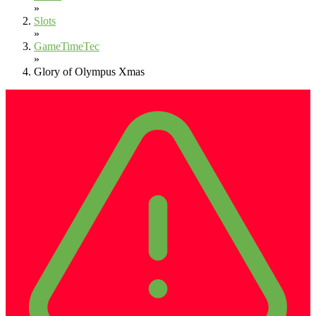
»
Slots
»
GameTimeTec
»
Glory of Olympus Xmas