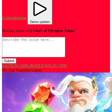
Echtgeldmodus
Demo spielen
Having issues with
Glory of Olympus Xmas
?
Submit
AKTION: 100% BONUS BIS ZU 500€
Try Our Featured Games