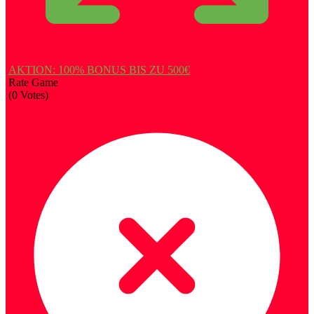
AKTION: 100% BONUS BIS ZU 500€
Rate Game
(
0
Votes)