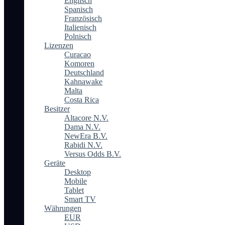
Englisch
Spanisch
Französisch
Italienisch
Polnisch
Lizenzen
Curacao
Komoren
Deutschland
Kahnawake
Malta
Costa Rica
Besitzer
Altacore N.V.
Dama N.V.
NewEra B.V.
Rabidi N.V.
Versus Odds B.V.
Geräte
Desktop
Mobile
Tablet
Smart TV
Währungen
EUR