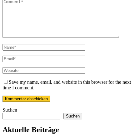
Save my name, email, and website in this browser for the next
time I comment.
Suchen
Suchen
Aktuelle Beiträge