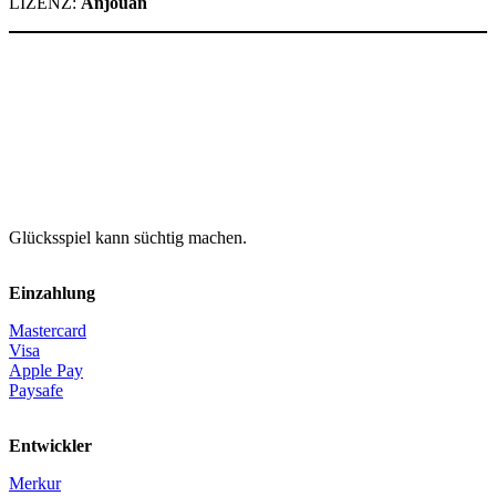
LIZENZ:
Anjouan
Glücksspiel kann süchtig machen.
Einzahlung
Mastercard
Visa
Apple Pay
Paysafe
Entwickler
Merkur