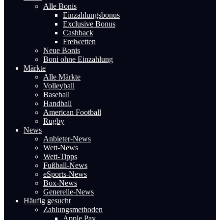
Alle Bonis
Einzahlungsbonus
Exclusive Bonus
Cashback
Freiwetten
Neue Bonis
Boni ohne Einzahlung
Märkte
Alle Märkte
Volleyball
Baseball
Handball
American Football
Rugby
News
Anbieter-News
Wett-News
Wett-Tipps
Fußball-News
eSports-News
Box-News
Generelle-News
Häufig gesucht
Zahlungsmethoden
Apple Pay