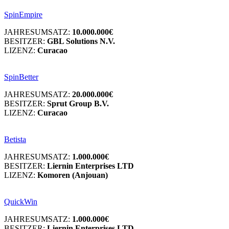
SpinEmpire
JAHRESUMSATZ:
10.000.000€
BESITZER:
GBL Solutions N.V.
LIZENZ:
Curacao
SpinBetter
JAHRESUMSATZ:
20.000.000€
BESITZER:
Sprut Group B.V.
LIZENZ:
Curacao
Betista
JAHRESUMSATZ:
1.000.000€
BESITZER:
Liernin Enterprises LTD
LIZENZ:
Komoren (Anjouan)
QuickWin
JAHRESUMSATZ:
1.000.000€
BESITZER:
Liernin Enterprises LTD