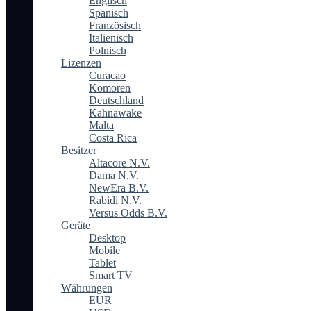
Englisch
Spanisch
Französisch
Italienisch
Polnisch
Lizenzen
Curacao
Komoren
Deutschland
Kahnawake
Malta
Costa Rica
Besitzer
Altacore N.V.
Dama N.V.
NewEra B.V.
Rabidi N.V.
Versus Odds B.V.
Geräte
Desktop
Mobile
Tablet
Smart TV
Währungen
EUR