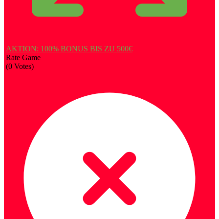
AKTION: 100% BONUS BIS ZU 500€
Rate Game
(
0
Votes)