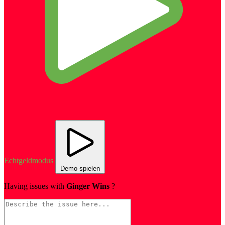
Echtgeldmodus
Demo spielen
Having issues with
Ginger Wins
?