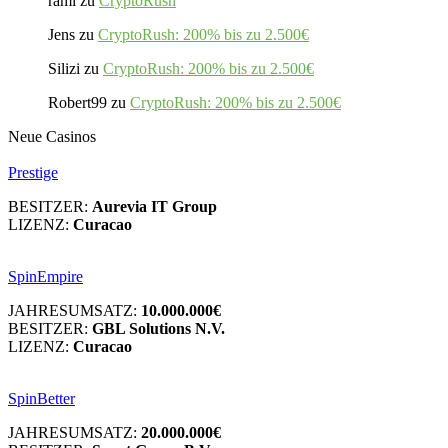
rami
zu
CryptoRush
Jens
zu
CryptoRush: 200% bis zu 2.500€
Silizi
zu
CryptoRush: 200% bis zu 2.500€
Robert99
zu
CryptoRush: 200% bis zu 2.500€
Neue Casinos
Prestige
BESITZER:
Aurevia IT Group
LIZENZ:
Curacao
SpinEmpire
JAHRESUMSATZ:
10.000.000€
BESITZER:
GBL Solutions N.V.
LIZENZ:
Curacao
SpinBetter
JAHRESUMSATZ:
20.000.000€