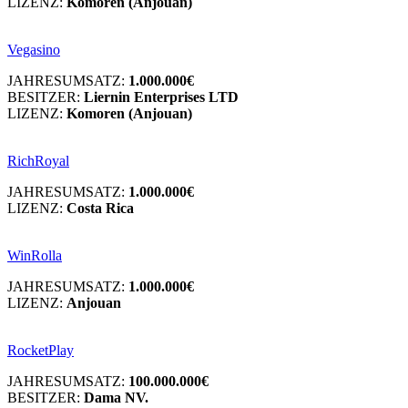
LIZENZ:
Komoren (Anjouan)
Vegasino
JAHRESUMSATZ:
1.000.000€
BESITZER:
Liernin Enterprises LTD
LIZENZ:
Komoren (Anjouan)
RichRoyal
JAHRESUMSATZ:
1.000.000€
LIZENZ:
Costa Rica
WinRolla
JAHRESUMSATZ:
1.000.000€
LIZENZ:
Anjouan
RocketPlay
JAHRESUMSATZ:
100.000.000€
BESITZER:
Dama NV.