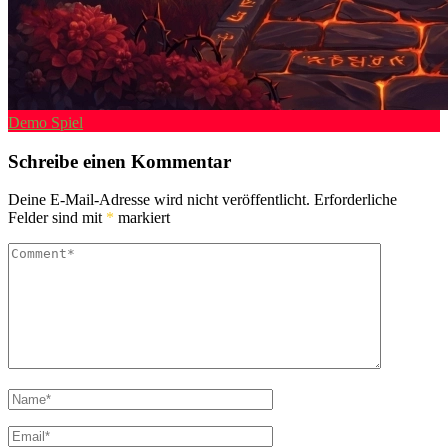
Demo Spiel
Schreibe einen Kommentar
Deine E-Mail-Adresse wird nicht veröffentlicht.
Erforderliche
Felder sind mit
*
markiert