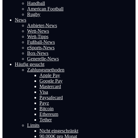
Handball
American Football
Rugby
News
Anbieter-News
Wett-News
Wett-Tipps
Fußball-News
eSports-News
Box-News
Generelle-News
Häufig gesucht
Zahlungsmethoden
Apple Pay
Google Pay
Mastercard
Visa
Paysafecard
Payz
Bitcoin
Ethereum
Tether
Limits
Nicht eingeschränkt
90.000€ pro Monat