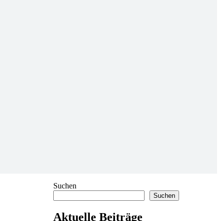
Suchen
Suchen
Aktuelle Beiträge