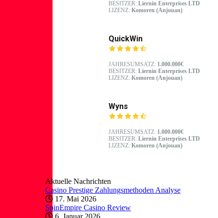
BESITZER:
Liernin Enterprises LTD
LIZENZ:
Komoren (Anjouan)
QuickWin
JAHRESUMSATZ:
1.000.000€
BESITZER:
Liernin Enterprises LTD
LIZENZ:
Komoren (Anjouan)
Wyns
JAHRESUMSATZ:
1.000.000€
BESITZER:
Liernin Enterprises LTD
LIZENZ:
Komoren (Anjouan)
Aktuelle Nachrichten
Casino Prestige Zahlungsmethoden Analyse
17. Mai 2026
SpinEmpire Casino Review
6. Januar 2026