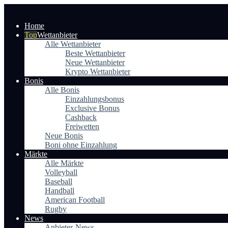
Home
Wettanbieter
Alle Wettanbieter
Beste Wettanbieter
Neue Wettanbieter
Krypto Wettanbieter
Bonis
Alle Bonis
Einzahlungsbonus
Exclusive Bonus
Cashback
Freiwetten
Neue Bonis
Boni ohne Einzahlung
Märkte
Alle Märkte
Volleyball
Baseball
Handball
American Football
Rugby
News
Anbieter-News