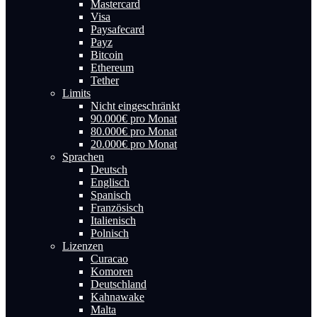
Mastercard
Visa
Paysafecard
Payz
Bitcoin
Ethereum
Tether
Limits
Nicht eingeschränkt
90.000€ pro Monat
80.000€ pro Monat
20.000€ pro Monat
Sprachen
Deutsch
Englisch
Spanisch
Französisch
Italienisch
Polnisch
Lizenzen
Curacao
Komoren
Deutschland
Kahnawake
Malta