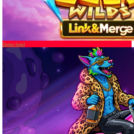
Demo Spiel