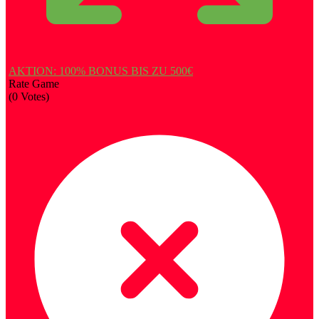
AKTION: 100% BONUS BIS ZU 500€
Rate Game
(
0
Votes)