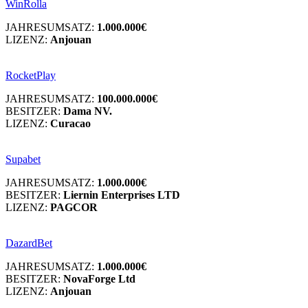
WinRolla
JAHRESUMSATZ:
1.000.000€
LIZENZ:
Anjouan
RocketPlay
JAHRESUMSATZ:
100.000.000€
BESITZER:
Dama NV.
LIZENZ:
Curacao
Supabet
JAHRESUMSATZ:
1.000.000€
BESITZER:
Liernin Enterprises LTD
LIZENZ:
PAGCOR
DazardBet
JAHRESUMSATZ:
1.000.000€
BESITZER:
NovaForge Ltd
LIZENZ:
Anjouan