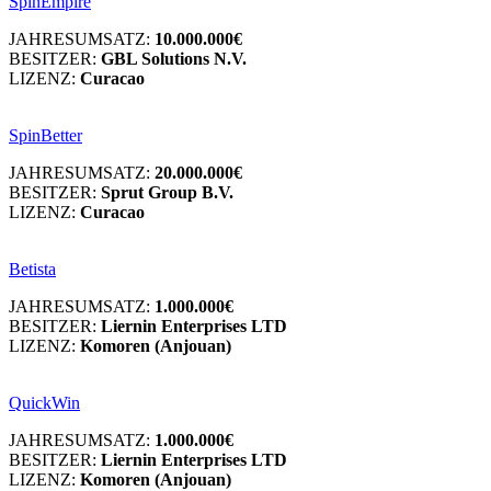
SpinEmpire
JAHRESUMSATZ:
10.000.000€
BESITZER:
GBL Solutions N.V.
LIZENZ:
Curacao
SpinBetter
JAHRESUMSATZ:
20.000.000€
BESITZER:
Sprut Group B.V.
LIZENZ:
Curacao
Betista
JAHRESUMSATZ:
1.000.000€
BESITZER:
Liernin Enterprises LTD
LIZENZ:
Komoren (Anjouan)
QuickWin
JAHRESUMSATZ:
1.000.000€
BESITZER:
Liernin Enterprises LTD
LIZENZ:
Komoren (Anjouan)