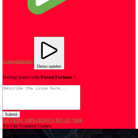
Echtgeldmodus
Demo spielen
Having issues with
Forest Fortune
?
Submit
AKTION: 100% BONUS BIS ZU 500€
Try Our Featured Games