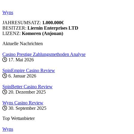
Wyns
JAHRESUMSATZ:
1.000.000€
BESITZER:
Liernin Enterprises LTD
LIZENZ:
Komoren (Anjouan)
Aktuelle Nachrichten
Casino Prestige Zahlungsmethoden Analyse
17. Mai 2026
SpinEmpire Casino Review
6. Januar 2026
SpinBetter Casino Review
20. Dezember 2025
Wyns Casino Review
30. September 2025
Top Wettanbieter
Wyns