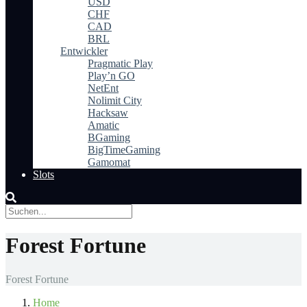
USD
CHF
CAD
BRL
Entwickler
Pragmatic Play
Play’n GO
NetEnt
Nolimit City
Hacksaw
Amatic
BGaming
BigTimeGaming
Gamomat
Slots
Forest Fortune
Forest Fortune
Home