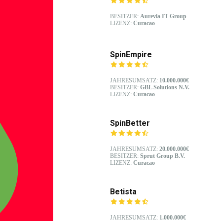
BESITZER:
Aurevia IT Group
LIZENZ:
Curacao
SpinEmpire
JAHRESUMSATZ:
10.000.000€
BESITZER:
GBL Solutions N.V.
LIZENZ:
Curacao
SpinBetter
JAHRESUMSATZ:
20.000.000€
BESITZER:
Sprut Group B.V.
LIZENZ:
Curacao
Betista
JAHRESUMSATZ:
1.000.000€