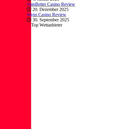
SpinBetter Casino Review
20. Dezember 2025
Wyns Casino Review
30. September 2025
Top Wettanbieter