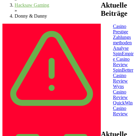
Aktuelle
Hacksaw Gaming
»
Beiträge
Donny & Danny
Casino
Prestige
Zahlungs
methoden
Analyse
SpinEmpir
e Casino
Review
SpinBetter
Casino
Review
Wyns
Casino
Review
QuickWin
Casino
Review
Aktuelle