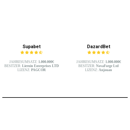
Supabet
DazardBet
JAHRESUMSATZ:
1.000.000€
JAHRESUMSATZ:
1.000.000€
BESITZER:
Liernin Enterprises LTD
BESITZER:
NovaForge Ltd
LIZENZ:
PAGCOR
LIZENZ:
Anjouan