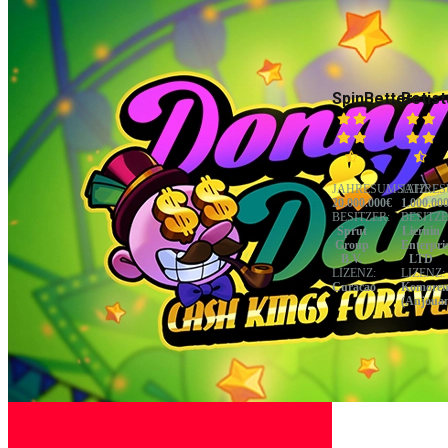
SpinBetter
Betist
JAHRESUMSATZ:
JAHRES
20.000.000€
1.000.00
BESITZER:
BESITZE
Sprut
Liernin
Group
Enterpri
B.V.
LTD
LIZENZ:
LIZENZ:
Curacao
Komore
(Anjoua