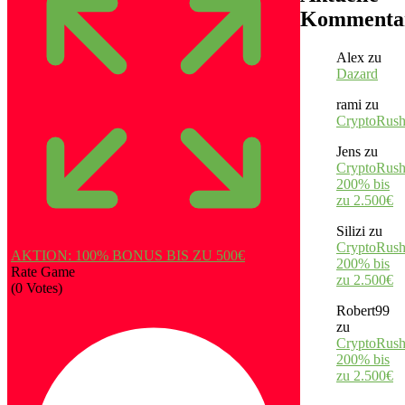
Kommenta
Alex
zu
Dazard
rami
zu
CryptoRus
Jens
zu
CryptoRush
200% bis
zu 2.500€
Silizi
zu
CryptoRush
AKTION: 100% BONUS BIS ZU 500€
200% bis
Rate Game
zu 2.500€
(
0
Votes)
Robert99
zu
CryptoRush
200% bis
zu 2.500€