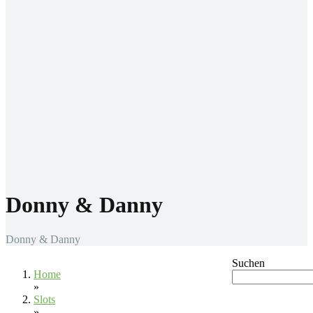
CHF
CAD
BRL
Entwickler
Pragmatic Play
Play’n GO
NetEnt
Nolimit City
Hacksaw
Amatic
BGaming
BigTimeGaming
Gamomat
Slots
Donny & Danny
Donny & Danny
Suchen
Home
»
Slots
»