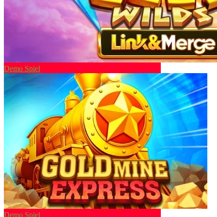
Demo Spiel
Demo Spiel