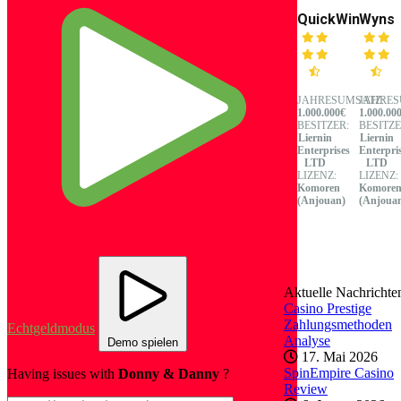
QuickWin
Wyns
JAHRESUMSATZ:
JAHRES
1.000.000€
1.000.00
BESITZER:
BESITZE
Liernin
Liernin
Enterprises
Enterpri
LTD
LTD
LIZENZ:
LIZENZ:
Komoren
Komore
(Anjouan)
(Anjoua
Aktuelle Nachrichte
Casino Prestige
Zahlungsmethoden
Echtgeldmodus
Analyse
Demo spielen
17. Mai 2026
SpinEmpire Casino
Having issues with
Donny & Danny
?
Review