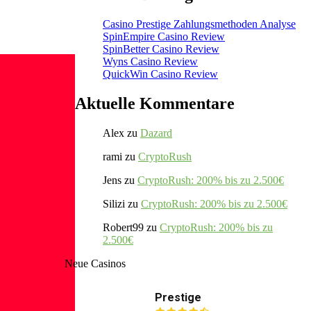
Casino Prestige Zahlungsmethoden Analyse
SpinEmpire Casino Review
SpinBetter Casino Review
Wyns Casino Review
QuickWin Casino Review
Aktuelle Kommentare
Alex
zu
Dazard
rami
zu
CryptoRush
Jens
zu
CryptoRush: 200% bis zu 2.500€
Silizi
zu
CryptoRush: 200% bis zu 2.500€
Robert99
zu
CryptoRush: 200% bis zu
2.500€
Neue Casinos
Prestige