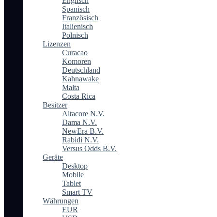
Englisch
Spanisch
Französisch
Italienisch
Polnisch
Lizenzen
Curacao
Komoren
Deutschland
Kahnawake
Malta
Costa Rica
Besitzer
Altacore N.V.
Dama N.V.
NewEra B.V.
Rabidi N.V.
Versus Odds B.V.
Geräte
Desktop
Mobile
Tablet
Smart TV
Währungen
EUR