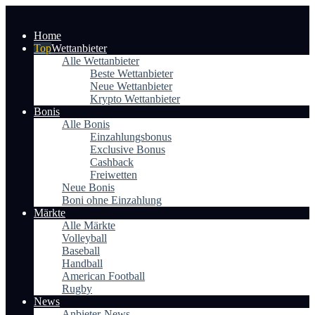
Home
Wettanbieter
Alle Wettanbieter
Beste Wettanbieter
Neue Wettanbieter
Krypto Wettanbieter
Bonis
Alle Bonis
Einzahlungsbonus
Exclusive Bonus
Cashback
Freiwetten
Neue Bonis
Boni ohne Einzahlung
Märkte
Alle Märkte
Volleyball
Baseball
Handball
American Football
Rugby
News
Anbieter-News