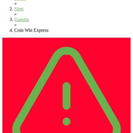
»
Slots
»
Gamzix
»
Coin Win Express