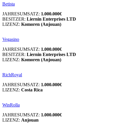
Betista
JAHRESUMSATZ:
1.000.000€
BESITZER:
Liernin Enterprises LTD
LIZENZ:
Komoren (Anjouan)
Vegasino
JAHRESUMSATZ:
1.000.000€
BESITZER:
Liernin Enterprises LTD
LIZENZ:
Komoren (Anjouan)
RichRoyal
JAHRESUMSATZ:
1.000.000€
LIZENZ:
Costa Rica
WinRolla
JAHRESUMSATZ:
1.000.000€
LIZENZ:
Anjouan