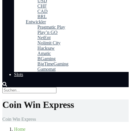
USD
CHF
CAD
BRL
Entwickler
Pragmatic Play
Play’n GO
NetEnt
Nolimit City
Hacksaw
Amatic
BGaming
BigTimeGaming
Gamomat
Slots
Coin Win Express
Coin Win Express
Home