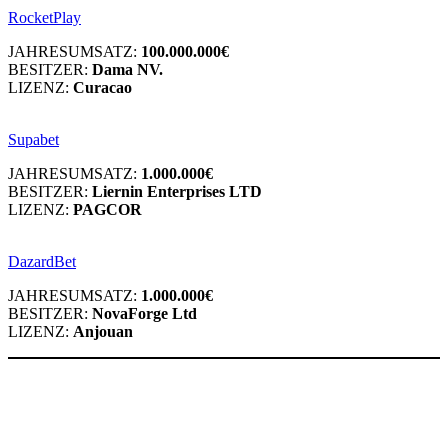
RocketPlay
JAHRESUMSATZ:
100.000.000€
BESITZER:
Dama NV.
LIZENZ:
Curacao
Supabet
JAHRESUMSATZ:
1.000.000€
BESITZER:
Liernin Enterprises LTD
LIZENZ:
PAGCOR
DazardBet
JAHRESUMSATZ:
1.000.000€
BESITZER:
NovaForge Ltd
LIZENZ:
Anjouan