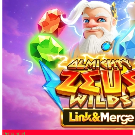
Demo Spiel