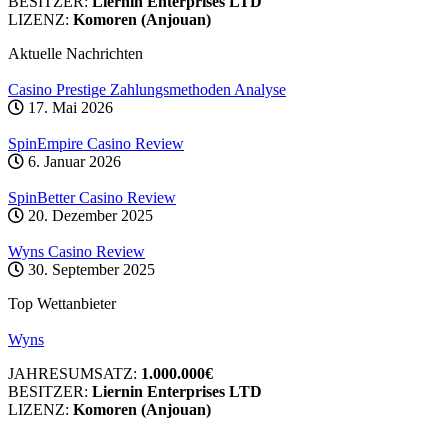
BESITZER:
Liernin Enterprises LTD
LIZENZ:
Komoren (Anjouan)
Aktuelle Nachrichten
Casino Prestige Zahlungsmethoden Analyse
17. Mai 2026
SpinEmpire Casino Review
6. Januar 2026
SpinBetter Casino Review
20. Dezember 2025
Wyns Casino Review
30. September 2025
Top Wettanbieter
Wyns
JAHRESUMSATZ:
1.000.000€
BESITZER:
Liernin Enterprises LTD
LIZENZ:
Komoren (Anjouan)