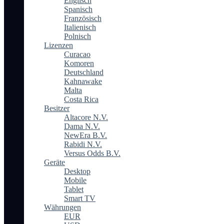
Englisch
Spanisch
Französisch
Italienisch
Polnisch
Lizenzen
Curacao
Komoren
Deutschland
Kahnawake
Malta
Costa Rica
Besitzer
Altacore N.V.
Dama N.V.
NewEra B.V.
Rabidi N.V.
Versus Odds B.V.
Geräte
Desktop
Mobile
Tablet
Smart TV
Währungen
EUR