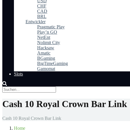
USD
CHF
CAD
BRL
Entwickler
Pragmatic Play
Play’n GO
NetEnt
Nolimit City
Hacksaw
Amatic
BGaming
BigTimeGaming
Gamomat
Slots
Cash 10 Royal Crown Bar Link
Cash 10 Royal Crown Bar Link
Home