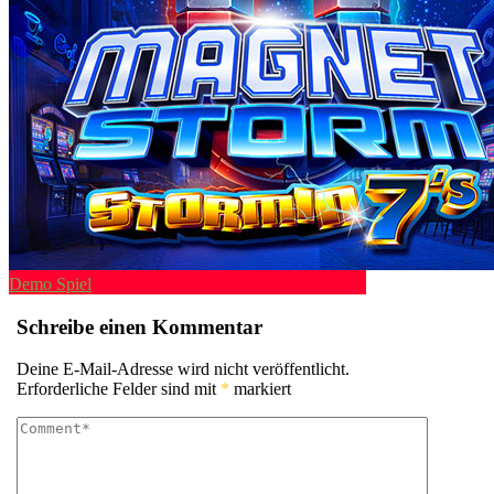
Demo Spiel
Schreibe einen Kommentar
Deine E-Mail-Adresse wird nicht veröffentlicht.
Erforderliche Felder sind mit
*
markiert