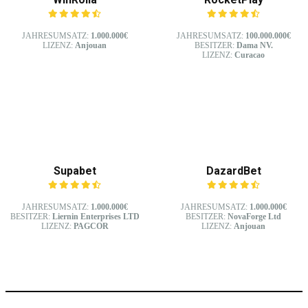
JAHRESUMSATZ:
1.000.000€
JAHRESUMSATZ:
100.000.000€
LIZENZ:
Anjouan
BESITZER:
Dama NV.
LIZENZ:
Curacao
Supabet
DazardBet
JAHRESUMSATZ:
1.000.000€
JAHRESUMSATZ:
1.000.000€
BESITZER:
Liernin Enterprises LTD
BESITZER:
NovaForge Ltd
LIZENZ:
PAGCOR
LIZENZ:
Anjouan