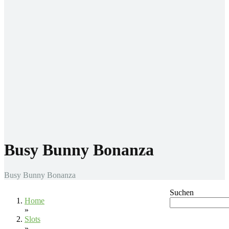
CHF
CAD
BRL
Entwickler
Pragmatic Play
Play’n GO
NetEnt
Nolimit City
Hacksaw
Amatic
BGaming
BigTimeGaming
Gamomat
Slots
Busy Bunny Bonanza
Busy Bunny Bonanza
Suchen
Home
»
Slots
»