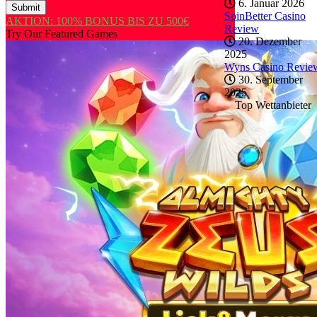
6. Januar 2026
Submit
SpinBetter Casino
AKTION: 100% BONUS BIS ZU 500€
Review
Try Our Featured Games
20. Dezember
2025
Wyns Casino Revie
30. September
2025
Top Wettanbieter