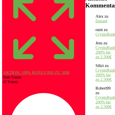
Kommenta
Alex
zu
Dazard
rami
zu
CryptoRus
Jens
zu
CryptoRush
200% bis
zu 2.500€
Silizi
zu
CryptoRush
AKTION: 100% BONUS BIS ZU 500€
200% bis
Rate Game
zu 2.500€
(
0
Votes)
Robert99
zu
CryptoRush
200% bis
zu 2.500€