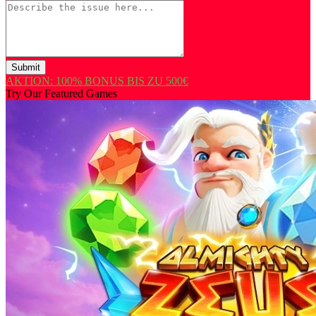
Submit
AKTION: 100% BONUS BIS ZU 500€
Try Our Featured Games