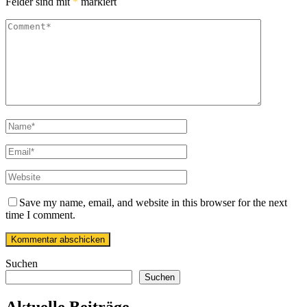
Felder sind mit
*
markiert
Save my name, email, and website in this browser for the next
time I comment.
Suchen
Suchen