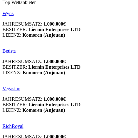
Top Wettanbieter
Wyns
JAHRESUMSATZ:
1.000.000€
BESITZER:
Liernin Enterprises LTD
LIZENZ:
Komoren (Anjouan)
Betista
JAHRESUMSATZ:
1.000.000€
BESITZER:
Liernin Enterprises LTD
LIZENZ:
Komoren (Anjouan)
Vegasino
JAHRESUMSATZ:
1.000.000€
BESITZER:
Liernin Enterprises LTD
LIZENZ:
Komoren (Anjouan)
RichRoyal
JAHRESUMSATZ:
1.000.000€