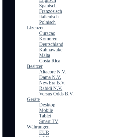
Englisch
Spanisch
Französisch
Italienisch
Polnisch
Lizenzen
Curacao
Komoren
Deutschland
Kahnawake
Malta
Costa Rica
Besitzer
Altacore N.V.
Dama N.V.
NewEra B.V.
Rabidi N.V.
Versus Odds B.V.
Geräte
Desktop
Mobile
Tablet
Smart TV
Währungen
EUR