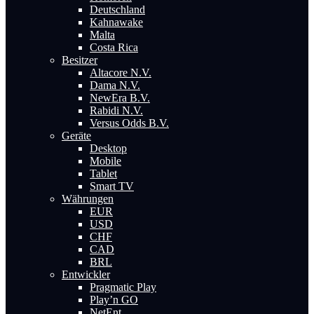
Deutschland
Kahnawake
Malta
Costa Rica
Besitzer
Altacore N.V.
Dama N.V.
NewEra B.V.
Rabidi N.V.
Versus Odds B.V.
Geräte
Desktop
Mobile
Tablet
Smart TV
Währungen
EUR
USD
CHF
CAD
BRL
Entwickler
Pragmatic Play
Play’n GO
NetEnt