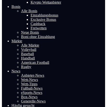
Krypto Wettanbieter
Bonis
Alle Bonis
Einzahlungsbonus
Exclusive Bonus
Cashback
Freiwetten
Neue Bonis
Boni ohne Einzahlung
Märkte
Alle Märkte
Volleyball
Baseball
Handball
American Football
Rugby
News
Anbieter-News
Wett-News
Wett-Tipps
Fußball-News
eSports-News
Box-News
Generelle-News
Häufig gesucht