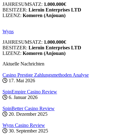
JAHRESUMSATZ:
1.000.000€
BESITZER:
Liernin Enterprises LTD
LIZENZ:
Komoren (Anjouan)
Wyns
JAHRESUMSATZ:
1.000.000€
BESITZER:
Liernin Enterprises LTD
LIZENZ:
Komoren (Anjouan)
Aktuelle Nachrichten
Casino Prestige Zahlungsmethoden Analyse
17. Mai 2026
SpinEmpire Casino Review
6. Januar 2026
SpinBetter Casino Review
20. Dezember 2025
Wyns Casino Review
30. September 2025