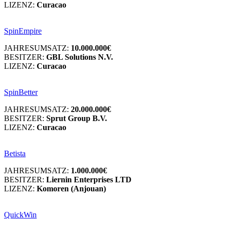
LIZENZ:
Curacao
SpinEmpire
JAHRESUMSATZ:
10.000.000€
BESITZER:
GBL Solutions N.V.
LIZENZ:
Curacao
SpinBetter
JAHRESUMSATZ:
20.000.000€
BESITZER:
Sprut Group B.V.
LIZENZ:
Curacao
Betista
JAHRESUMSATZ:
1.000.000€
BESITZER:
Liernin Enterprises LTD
LIZENZ:
Komoren (Anjouan)
QuickWin