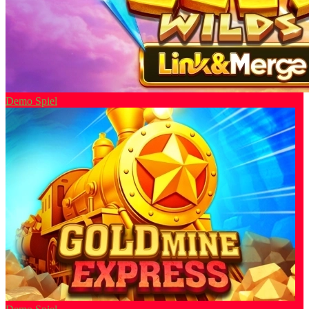
Demo Spiel