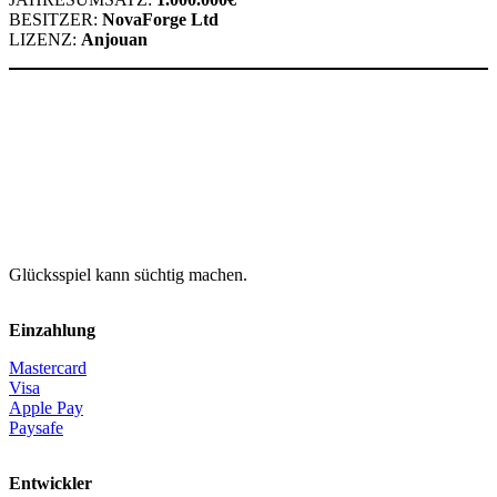
BESITZER:
NovaForge Ltd
LIZENZ:
Anjouan
Glücksspiel kann süchtig machen.
Einzahlung
Mastercard
Visa
Apple Pay
Paysafe
Entwickler