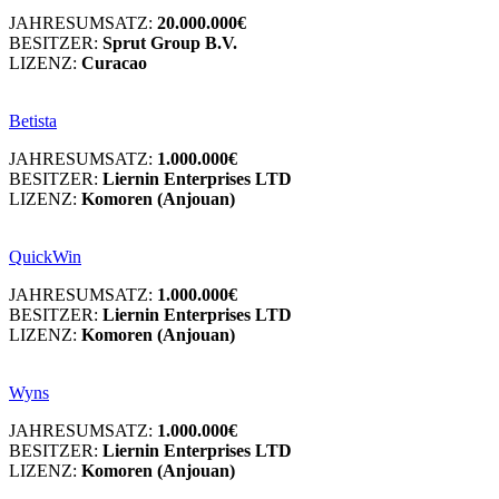
JAHRESUMSATZ:
20.000.000€
BESITZER:
Sprut Group B.V.
LIZENZ:
Curacao
Betista
JAHRESUMSATZ:
1.000.000€
BESITZER:
Liernin Enterprises LTD
LIZENZ:
Komoren (Anjouan)
QuickWin
JAHRESUMSATZ:
1.000.000€
BESITZER:
Liernin Enterprises LTD
LIZENZ:
Komoren (Anjouan)
Wyns
JAHRESUMSATZ:
1.000.000€
BESITZER:
Liernin Enterprises LTD
LIZENZ:
Komoren (Anjouan)