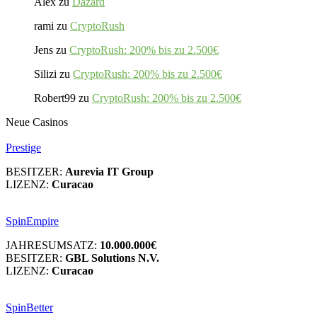
Alex
zu
Dazard
rami
zu
CryptoRush
Jens
zu
CryptoRush: 200% bis zu 2.500€
Silizi
zu
CryptoRush: 200% bis zu 2.500€
Robert99
zu
CryptoRush: 200% bis zu 2.500€
Neue Casinos
Prestige
BESITZER:
Aurevia IT Group
LIZENZ:
Curacao
SpinEmpire
JAHRESUMSATZ:
10.000.000€
BESITZER:
GBL Solutions N.V.
LIZENZ:
Curacao
SpinBetter