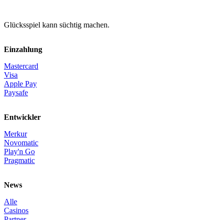
Glücksspiel kann süchtig machen.
Einzahlung
Mastercard
Visa
Apple Pay
Paysafe
Entwickler
Merkur
Novomatic
Play'n Go
Pragmatic
News
Alle
Casinos
Partner