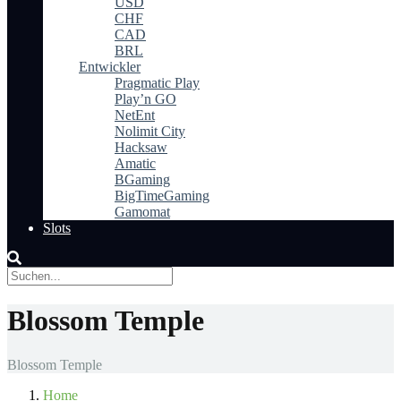
USD
CHF
CAD
BRL
Entwickler
Pragmatic Play
Play’n GO
NetEnt
Nolimit City
Hacksaw
Amatic
BGaming
BigTimeGaming
Gamomat
Slots
Blossom Temple
Blossom Temple
Home