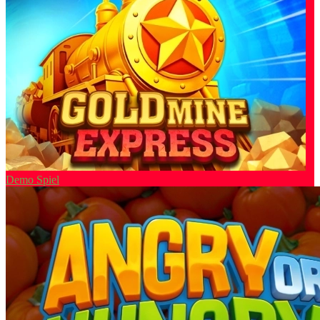
Demo Spiel