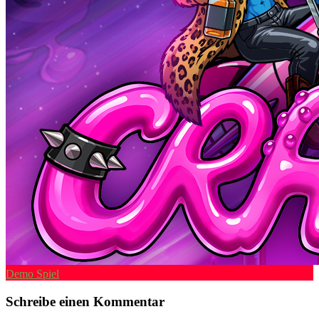
Demo Spiel
Schreibe einen Kommentar