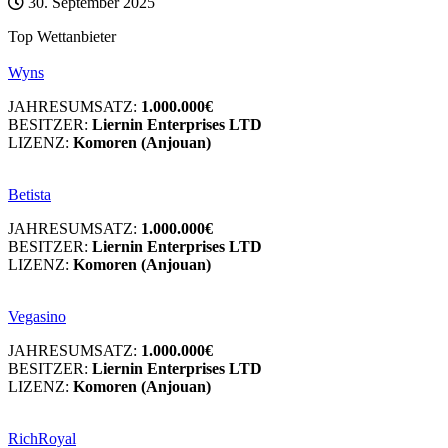
30. September 2025
Top Wettanbieter
Wyns
JAHRESUMSATZ:
1.000.000€
BESITZER:
Liernin Enterprises LTD
LIZENZ:
Komoren (Anjouan)
Betista
JAHRESUMSATZ:
1.000.000€
BESITZER:
Liernin Enterprises LTD
LIZENZ:
Komoren (Anjouan)
Vegasino
JAHRESUMSATZ:
1.000.000€
BESITZER:
Liernin Enterprises LTD
LIZENZ:
Komoren (Anjouan)
RichRoyal