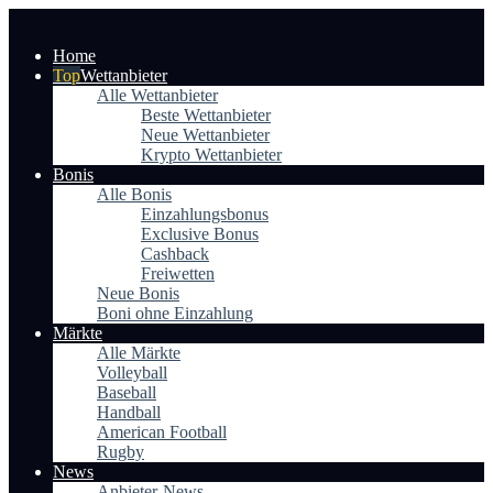
Home
Wettanbieter
Alle Wettanbieter
Beste Wettanbieter
Neue Wettanbieter
Krypto Wettanbieter
Bonis
Alle Bonis
Einzahlungsbonus
Exclusive Bonus
Cashback
Freiwetten
Neue Bonis
Boni ohne Einzahlung
Märkte
Alle Märkte
Volleyball
Baseball
Handball
American Football
Rugby
News
Anbieter-News