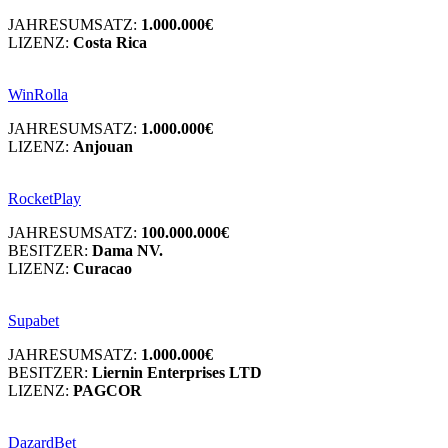
JAHRESUMSATZ:
1.000.000€
LIZENZ:
Costa Rica
WinRolla
JAHRESUMSATZ:
1.000.000€
LIZENZ:
Anjouan
RocketPlay
JAHRESUMSATZ:
100.000.000€
BESITZER:
Dama NV.
LIZENZ:
Curacao
Supabet
JAHRESUMSATZ:
1.000.000€
BESITZER:
Liernin Enterprises LTD
LIZENZ:
PAGCOR
DazardBet