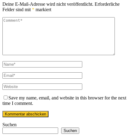
Deine E-Mail-Adresse wird nicht veröffentlicht.
Erforderliche
Felder sind mit
*
markiert
Save my name, email, and website in this browser for the next
time I comment.
Suchen
Suchen