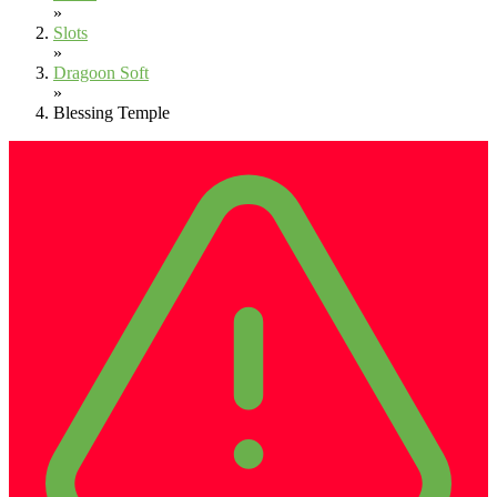
»
Slots
»
Dragoon Soft
»
Blessing Temple