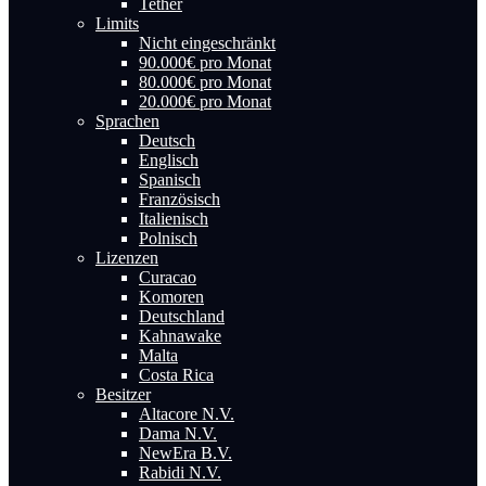
Tether
Limits
Nicht eingeschränkt
90.000€ pro Monat
80.000€ pro Monat
20.000€ pro Monat
Sprachen
Deutsch
Englisch
Spanisch
Französisch
Italienisch
Polnisch
Lizenzen
Curacao
Komoren
Deutschland
Kahnawake
Malta
Costa Rica
Besitzer
Altacore N.V.
Dama N.V.
NewEra B.V.
Rabidi N.V.