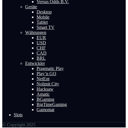
Versus Odds B.V.
Geräte
Desktop
Mobile
Tablet
Smart TV
Währungen
EUR
USD
CHF
CAD
BRL
Entwickler
Pragmatic Play
Play’n GO
NetEnt
Nolimit City
Hacksaw
Amatic
BGaming
BigTimeGaming
Gamomat
Slots
© Copyright 2025