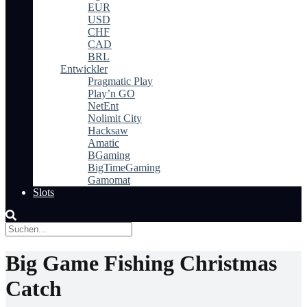
EUR
USD
CHF
CAD
BRL
Entwickler
Pragmatic Play
Play’n GO
NetEnt
Nolimit City
Hacksaw
Amatic
BGaming
BigTimeGaming
Gamomat
Slots
Big Game Fishing Christmas
Catch