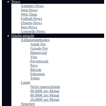
News
Anbieter-News
Wett-News
Wett-Tipps
Fußball-News
eSports-News
Box-News
Generelle-News
Häufig gesucht
Zahlungsmethoden
Apple Pay
Google Pay
Mastercard
Visa
Paysafecard
Payz
Bitcoin
Ethereum
Tether
Limits
Nicht eingeschränkt
90.000€ pro Monat
80.000€ pro Monat
20.000€ pro Monat
Sprachen