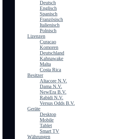
Deutsch
Englisch
Spanisch
Französisch
Italienisch
Polnisch
Lizenzen
Curacao
Komoren
Deutschland
Kahnawake
Malta
Costa Rica
Besitzer
Altacore N.V.
Dama N.V.
NewEra B.V.
Rabidi N.V.
Versus Odds B.V.
Geräte
Desktop
Mobile
Tablet
Smart TV
Währungen