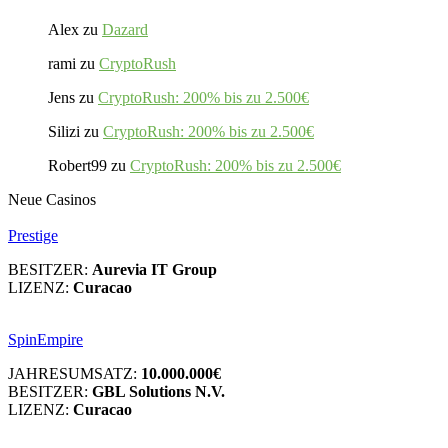
Alex
zu
Dazard
rami
zu
CryptoRush
Jens
zu
CryptoRush: 200% bis zu 2.500€
Silizi
zu
CryptoRush: 200% bis zu 2.500€
Robert99
zu
CryptoRush: 200% bis zu 2.500€
Neue Casinos
Prestige
BESITZER:
Aurevia IT Group
LIZENZ:
Curacao
SpinEmpire
JAHRESUMSATZ:
10.000.000€
BESITZER:
GBL Solutions N.V.
LIZENZ:
Curacao