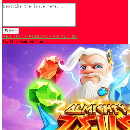
Submit
AKTION: 100% BONUS BIS ZU 500€
Try Our Featured Games