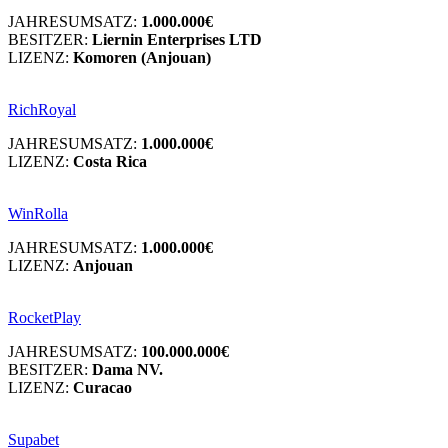
JAHRESUMSATZ:
1.000.000€
BESITZER:
Liernin Enterprises LTD
LIZENZ:
Komoren (Anjouan)
RichRoyal
JAHRESUMSATZ:
1.000.000€
LIZENZ:
Costa Rica
WinRolla
JAHRESUMSATZ:
1.000.000€
LIZENZ:
Anjouan
RocketPlay
JAHRESUMSATZ:
100.000.000€
BESITZER:
Dama NV.
LIZENZ:
Curacao
Supabet