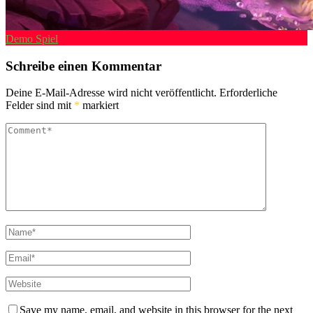
Demo Spiel
Schreibe einen Kommentar
Deine E-Mail-Adresse wird nicht veröffentlicht.
Erforderliche
Felder sind mit
*
markiert
Save my name, email, and website in this browser for the next