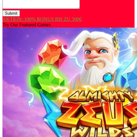
Submit
AKTION: 100% BONUS BIS ZU 500€
Try Our Featured Games