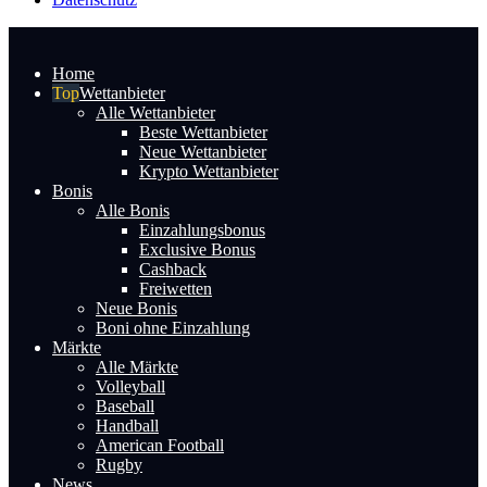
Home
Wettanbieter
Alle Wettanbieter
Beste Wettanbieter
Neue Wettanbieter
Krypto Wettanbieter
Bonis
Alle Bonis
Einzahlungsbonus
Exclusive Bonus
Cashback
Freiwetten
Neue Bonis
Boni ohne Einzahlung
Märkte
Alle Märkte
Volleyball
Baseball
Handball
American Football
Rugby
News