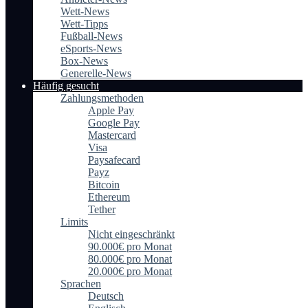
Wett-News
Wett-Tipps
Fußball-News
eSports-News
Box-News
Generelle-News
Häufig gesucht
Zahlungsmethoden
Apple Pay
Google Pay
Mastercard
Visa
Paysafecard
Payz
Bitcoin
Ethereum
Tether
Limits
Nicht eingeschränkt
90.000€ pro Monat
80.000€ pro Monat
20.000€ pro Monat
Sprachen
Deutsch