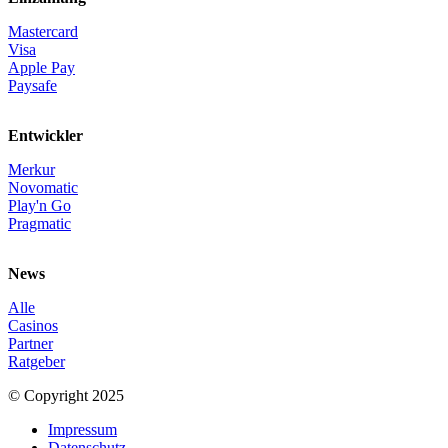
Mastercard
Visa
Apple Pay
Paysafe
Entwickler
Merkur
Novomatic
Play'n Go
Pragmatic
News
Alle
Casinos
Partner
Ratgeber
© Copyright 2025
Impressum
Datenschutz