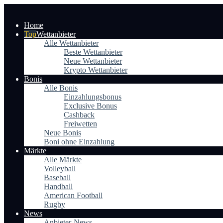
Home
Wettanbieter
Alle Wettanbieter
Beste Wettanbieter
Neue Wettanbieter
Krypto Wettanbieter
Bonis
Alle Bonis
Einzahlungsbonus
Exclusive Bonus
Cashback
Freiwetten
Neue Bonis
Boni ohne Einzahlung
Märkte
Alle Märkte
Volleyball
Baseball
Handball
American Football
Rugby
News
Anbieter-News