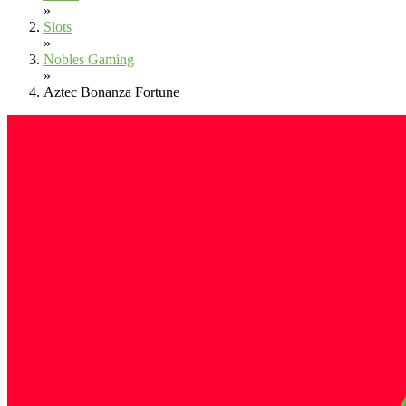
»
Slots
»
Nobles Gaming
»
Aztec Bonanza Fortune